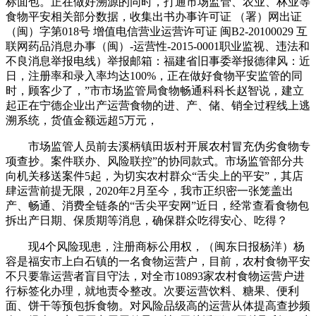
标面包。正在做好溯源的同时，打通市场监管、农业、林业等
食物平安相关部分数据，收集出书办事许可证 （署）网出证
（闽）字第018号 增值电信营业运营许可证 闽B2-20100029 互
联网药品消息办事（闽）-运营性-2015-0001职业监视、违法和
不良消息举报电线）举报邮箱：福建省旧事委举报德律风：近
日，注册率和录入率均达100%，正在做好食物平安监管的同
时，顾客少了，”市市场监管局食物畅通科科长赵智说，建立
起正在宁德企业出产运营食物的进、产、储、销全过程线上逃
溯系统，货值金额远超5万元，
市场监管人员前去溪柄镇田坂村开展农村冒充伪劣食物专
项查抄。案件联办、风险联控”的协同款式。市场监管部分共
向机关移送案件5起，为切实农村群众“舌尖上的平安”，其店
肆运营前提无限，2020年2月至今，我市正织密一张笼盖出
产、畅通、消费全链条的“舌尖平安网”近日，经常查看食物包
拆出产日期、保质期等消息，确保群众吃得安心、吃得？
现4个风险现患，注册商标公用权，（闽东日报杨洋）杨
容是福安市上白石镇的一名食物运营户，目前，农村食物平安
不只要靠运营者盲目守法，对全市10893家农村食物运营户进
行标签化办理，就地责令整改。次要运营饮料、糖果、便利
面、饼干等预包拆食物。对风险品级高的运营从体提高查抄频