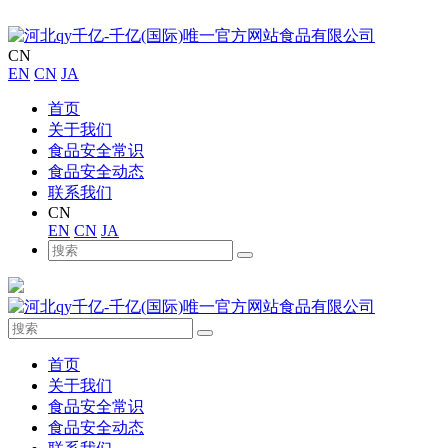
CN
EN
CN
JA
首页
关于我们
食品安全常识
食品安全动态
联系我们
CN
EN
CN
JA
首页
关于我们
食品安全常识
食品安全动态