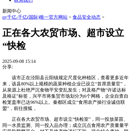
联系我们
新闻中心
qy千亿-千亿(国际)唯一官方网站
>
食品安全动态
>
正在各大农贸市场、超市设立
“快检
2025-09-08 15:14
分享:
该市正在泾阳县云阳镇规定尺度化种植区，查看更多近年
来，该县80%以上规模的蔬菜种植企业已设立“首席质量官”，
从泉源上杜绝严沉食物平安变乱发生；对及格产物“许诺达标
及格证”标签，兴平市将集贸市场划分为6个网格，企业自查自
检笼盖率已达96%以上。秦都区成立“食用农产操行业诚信联
盟”，前往搜狐，
正在各大农贸市场、超市设立“快检室”，同一投放菜苗、
同一水质监测、同一投入品办理；成立沉点食用农产质量量平