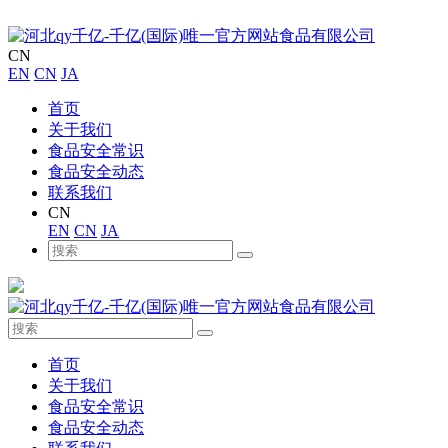
CN
EN
CN
JA
首页
关于我们
食品安全常识
食品安全动态
联系我们
CN
EN
CN
JA
首页
关于我们
食品安全常识
食品安全动态