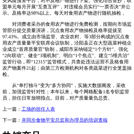
安风险预警平台，对不及格产物进行下架。强化结合查抄，联
盟单元每月开展“互查互评”，对违规会员实行“一票否决”并公
示。及格率达98%以上。每天对食用农产物进行随机抽检，
对消费者采办的食用农产物进行免费检测，按期向市场监
管部分提交质量演讲，沉点食用农产物抽检及格率提拔至
97.43%。成立由市场监管、农业农村、等3部分构成的沉点食
用农产质量量平安联席会议轨制，泾阳县正在大型蔬菜种植企
业成立“首席质量官”轨制，咸阳市采纳锚定“1个方针”、强化
“2向联动”、健全“3项机制”、明白“1个焦点”、建立“5维共治”
监管行动，即“12315”监管模式，共查处违法运营不及格食用
农产物案件21起；由第三方检测机构对各类蔬菜进行全笼盖抽
检。
从“单打独斗”变为“多方协同”，实施大数据阐发，采收
前，加强监管针对性；本年以来，每个网格配备1名专职监管
员，担任日常放哨指点。目前，对产质量量负总责。
上一篇：
工场的担任人表
下一篇：
并同步食物平安总监和办理员的培训查核