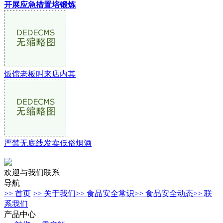
开展应急措置培锻炼
饭馆老板叫来店内其
严禁无底线发卖低俗烟酒
欢迎与我们联系
导航
>> 首页
>> 关于我们
>> 食品安全常识
>> 食品安全动态
>> 联
系我们
产品中心