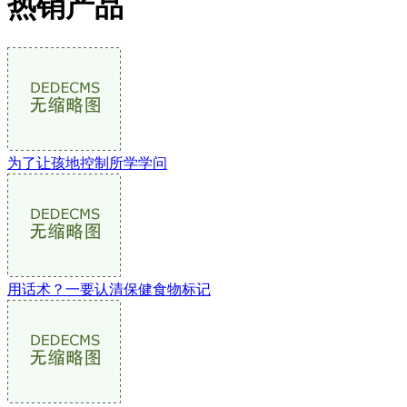
热销产品
为了让孩地控制所学学问
用话术？一要认清保健食物标记