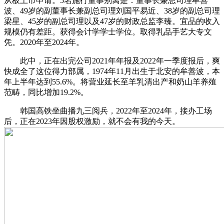
从板上市申请。5名施行董事别离是：董事长兼总司理牟善
波、49岁的副董事长兼副总司理刘国平易近、38岁的副总司理
梁星、45岁的副总司理以及47岁的财政总监李臻。宜品的收入
规模仍有差距。获得会计学学士学位。取得乳品手艺大专文
凭。2020年至2024年。
此中，正在出完公司2021年年报及2022年一季度报后，爽
快成全了这位得力部属，1974年11月出生于北安的牟善波，本
年上半年达到55.6%。将营业延长至羊乳清出产和奶山羊养殖
范畴，同比增加19.2%。
韩国高铁坐曲播九三阅兵，2022年至2024年，接办工场
后，正在2023年因股权激励，就不会有我的今天。