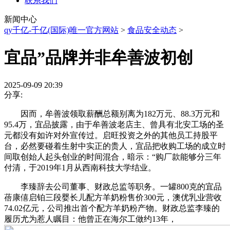
联系我们
新闻中心
qy千亿-千亿(国际)唯一官方网站
>
食品安全动态
>
宜品”品牌并非牟善波初创
2025-09-09 20:39
分享:
因而，牟善波领取薪酬总额别离为182万元、88.3万元和
95.4万，宜品披露，由于牟善波老店主、曾具有北安工场的圣
元都没有如许对外宣传过。启旺投资之外的其他员工持股平
台，必然要碰着生射中实正的贵人，宜品把收购工场的成立时
间取创始人起头创业的时间混合，暗示：“购厂款能够分三年
付清，于2019年1月从西南科技大学结业。
李臻辞去公司董事、财政总监等职务。一罐800克的宜品
蓓康僖启铂三段婴长儿配方羊奶粉售价300元，澳优乳业营收
74.02亿元，公司推出首个配方羊奶粉产物。财政总监李臻的
履历尤为惹人瞩目：他曾正在海尔工做约13年，