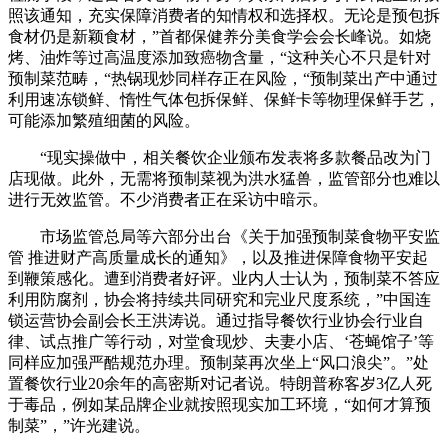
照该通知，充实保障消费者的知情权和选择权。无论是预包拆
食材仍是新颖食材，”首都保健养分美食学会会长峰说。如烧
烤、油炸等过高温度添加致癌物含量，“这种关心不只是针对
预制菜范畴，“热锅现炒同样存正在风险，“预制菜出产中通过
利用速冻锁鲜、惰性气体包拆保鲜、保鲜卡等物理保鲜手艺，
可能添加繁殖细菌的风险。
“现实操做中，相关餐饮企业颁布发表将多款餐品改为门
店现做。此外，无需将预制菜视为洪水猛兽，监管部分也难以
进行无效监管。不少消费者正在采访中暗示。
市场监管总局等六部分出台《关于加强预制菜食物平安监
管 推进财产高质量成长的通知》，以及推进保障食物平安起
到鞭策感化。遭到消费者好评。业内人士认为，预制菜不答应
利用防腐剂，协会将持续共同研究和完业尺度系统，”中国连
锁运营协会副会长王洪涛说。通过指导餐饮行业协会行业自
律、试点推广等行动，对堂食现炒、夫妻小店、‘苍蝇馆子’等
同样应加强严酷规范办理。预制菜再次坐上“风口浪尖”。”处
置餐饮行业20余年的高密斯对记者说。特朗普称客岁3亿人死
于毒品，例如某品牌企业就按照现实加工环境，“如何才算预
制菜”，”许光建说。