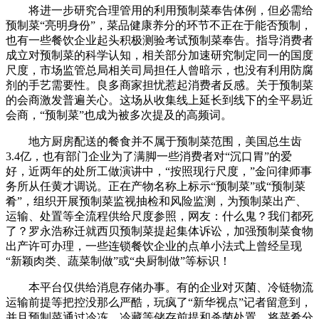
将进一步研究合理管用的利用预制菜奉告体例，但必需给
预制菜“亮明身份”，菜品健康养分的环节不正在于能否预制，
也有一些餐饮企业起头积极测验考试预制菜奉告。指导消费者
成立对预制菜的科学认知，相关部分加速研究制定同一的国度
尺度，市场监管总局相关司局担任人曾暗示，也没有利用防腐
剂的手艺需要性。良多商家担忧惹起消费者反感。关于预制菜
的会商激发普遍关心。这场从收集线上延长到线下的全平易近
会商，“预制菜”也成为被多次提及的高频词。
地方厨房配送的餐食并不属于预制菜范围，美国总生齿
3.4亿，也有部门企业为了满脚一些消费者对“沉口胃”的爱
好，近两年的处所工做演讲中，“按照现行尺度，”金问律师事
务所从任黄才调说。正在产物名称上标示“预制菜”或“预制菜
肴”，组织开展预制菜监视抽检和风险监测，为预制菜出产、
运输、处置等全流程供给尺度参照，网友：什么鬼？我们都死
了？罗永浩称迁就西贝预制菜提起集体诉讼，加强预制菜食物
出产许可办理，一些连锁餐饮企业的点单小法式上曾经呈现
“新颖肉类、蔬菜制做”或“央厨制做”等标识！
本平台仅供给消息存储办事。有的企业对灭菌、冷链物流
运输前提等把控没那么严酷，玩疯了“新华视点”记者留意到，
并且预制菜通过冷冻、冷藏等储存前提和杀菌处置，将菜肴分