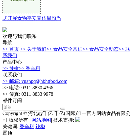
式开展食物平安宣传周勾当
欢迎与我们联系
导航
>> 首页
>> 关于我们
>> 食品安全常识
>> 食品安全动态
>> 联
系我们
产品中心
>> 辣椒
>> 香辛料
联系我们
>> 邮箱: yuanpq@hbhtfood.com
>> 电话: 0311 8830 4366
>> 传真: 0311 8833 9978
邮件订阅
Copyright © 河北qy千亿-千亿(国际)唯一官方网站食品有限公
司 版权所有 |
网站地图
| 技术支持:
关键词:
香辛料
辣椒
置顶