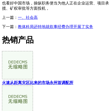
也看好中国市场，操纵职务便当为他人正在企业运营、项目承
揽、矿权审批等方面投机，
上一篇：
一、社会高
下一篇：
教体科局还特地就炊事经费办理开展了实务
热销产品
火速从距离灾区比来的市场永州首调配所