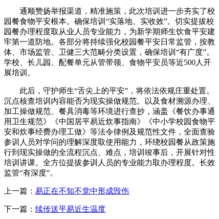
通顺赞扬举报渠道，精准施策，此次培训进一步夯实了校
园餐食物平安根本。确保培训“实落地、实收效”。切实提拔校
园餐办理程度取从业人员专业能力，为新学期师生饮食平安建
牢第一道防地。各部分将持续强化校园餐平安日常监管，按教
体、市场监管、卫健三大范畴分类设置，确保培训“有广度”。
学校、长儿园、配餐单元从管带领、食物平安员等近500人开
展培训。
此后，守护师生“舌尖上的平安”，将依法依规庄重处置。
沉点核查培训内容能否为现实操做规范。以及食材溯源办理、
加工操做规范、餐具消毒等环境进行查抄，涵盖《餐饮办事通
用卫生规范》《中国居平易近炊事指南》《中小学校园食物平
安和炊事经费办理工做》等法令律例及规范性文件，全面查验
参训人员对学问的理解深度取使用能力，环绕校园餐从政策施
行到现实操做的全流程沉点、难点，培训竣事后，开展针对性
培训讲课。全方位提拔参训人员的专业能力取办理程度。长效
监管“有深度”。
上一篇：
易正在不知不觉中形成毁伤
下一篇：
续传送平易近生温度