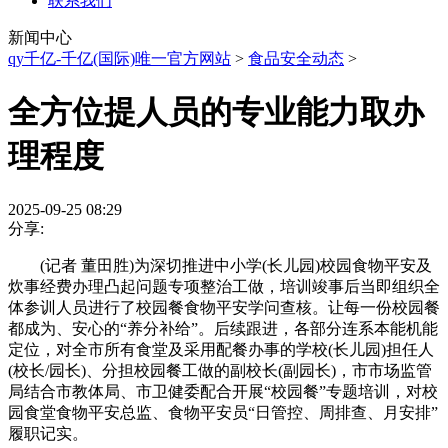
联系我们
新闻中心
qy千亿-千亿(国际)唯一官方网站
>
食品安全动态
>
全方位提人员的专业能力取办
理程度
2025-09-25 08:29
分享:
(记者 董田胜)为深切推进中小学(长儿园)校园食物平安及
炊事经费办理凸起问题专项整治工做，培训竣事后当即组织全
体参训人员进行了校园餐食物平安学问查核。让每一份校园餐
都成为、安心的“养分补给”。后续跟进，各部分连系本能机能
定位，对全市所有食堂及采用配餐办事的学校(长儿园)担任人
(校长/园长)、分担校园餐工做的副校长(副园长)，市市场监管
局结合市教体局、市卫健委配合开展“校园餐”专题培训，对校
园食堂食物平安总监、食物平安员“日管控、周排查、月安排”
履职记实。