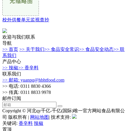
校外供餐单元监视查抄
欢迎与我们联系
导航
>> 首页
>> 关于我们
>> 食品安全常识
>> 食品安全动态
>> 联
系我们
产品中心
>> 辣椒
>> 香辛料
联系我们
>> 邮箱: yuanpq@hbhtfood.com
>> 电话: 0311 8830 4366
>> 传真: 0311 8833 9978
邮件订阅
Copyright © 河北qy千亿-千亿(国际)唯一官方网站食品有限公
司 版权所有 |
网站地图
| 技术支持:
关键词:
香辛料
辣椒
置顶