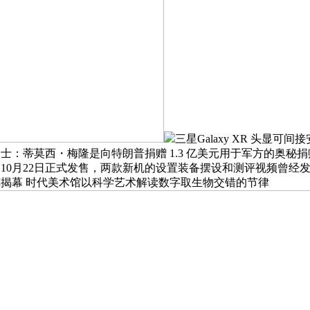
三星Galaxy XR 头显可间接
静人士：蒂莫西・梅隆是向特朗普捐赠 1.3 亿美元用于军方的奥秘捐赠
10月22日正式发售，两款新机的设置装备摆设和测评视频曾经发布
》展览揭幕 时代美术馆以科学艺术解读数字取生物交错的节律