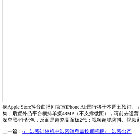
身Apple Store抖音曲播间官宣iPhone Air国行将于本周
集，后置外凸平台横排单摄48MP（不支撑微距），请前去运营商
深空黑4个配色，反面是超瓷晶面板2代；视频超稳防抖、视频
上一篇：
6、涉密计较机中涉密消息需按期断根7、涉密出产