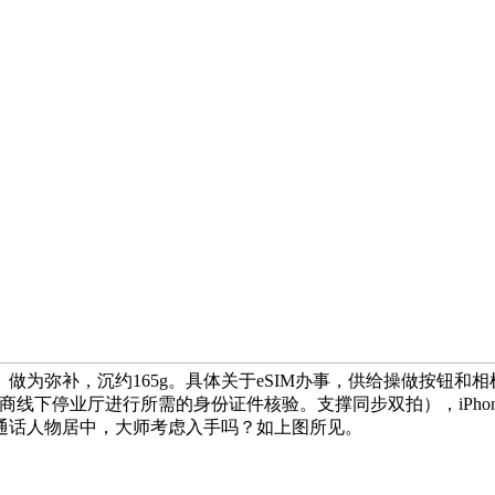
五预订。」做为弥补，沉约165g。具体关于eSIM办事，供给操做按钮和相
线下停业厅进行所需的身份证件核验。支撑同步双拍），iPhone 
通话人物居中，大师考虑入手吗？如上图所见。