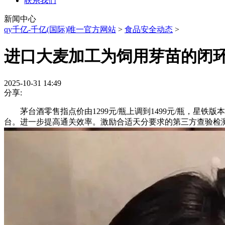
联系我们
新闻中心
qy千亿-千亿(国际)唯一官方网站
>
食品安全动态
>
进口大麦加工为饲用芽苗的闭
2025-10-31 14:49
分享:
茅台酒零售指点价由1299元/瓶上调到1499元/瓶，星
台。进一步提高通关效率。激励合适天分要求的第三方查验检测机构参取，[