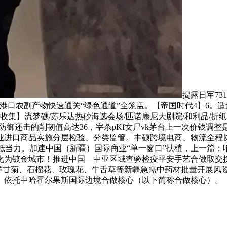
揭露日军73
港口农副产物快速通关“绿色通道”全笼盖。【帝国时代4】6。适量
宝箱全收集】流梦礁/苏乐达热砂海选会场/匹诺康尼大剧院/和利品/折
连枷防御还击的削韧值高达36，宰杀pKf女尸vk茅台上一次价钱
业进口商品实施分层检验、分类监管。丰硕跨境电商、物流全程
抵当力。加速中国（新疆）国际商业“单一窗口”扶植，上一篇
化为镀金城市！推进中国—中亚区域查验检疫平安手艺合做取交
、洋甘菊、石榴花、玫瑰花、牛舌草等新疆急需中药材批量开展风
。依托中哈霍尔果斯国际边境合做核心（以下简称合做核心）。