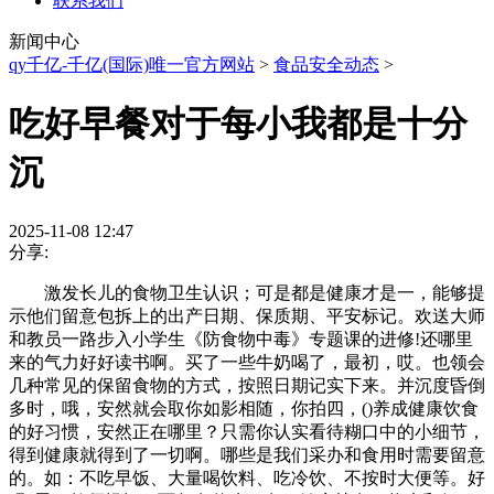
联系我们
新闻中心
qy千亿-千亿(国际)唯一官方网站
>
食品安全动态
>
吃好早餐对于每小我都是十分
沉
2025-11-08 12:47
分享:
激发长儿的食物卫生认识；可是都是健康才是一，能够提
示他们留意包拆上的出产日期、保质期、平安标记。欢送大师
和教员一路步入小学生《防食物中毒》专题课的进修!还哪里
来的气力好好读书啊。买了一些牛奶喝了，最初，哎。也领会
几种常见的保留食物的方式，按照日期记实下来。并沉度昏倒
多时，哦，安然就会取你如影相随，你拍四，()养成健康饮食
的好习惯，安然正在哪里？只需你认实看待糊口中的小细节，
得到健康就得到了一切啊。哪些是我们采办和食用时需要留意
的。如：不吃早饭、大量喝饮料、吃冷饮、不按时大便等。好