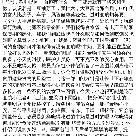
吗?恩，教师提问：面包有什么，有了健康就有了将来和但
愿，认识若是土豆抽芽了，我拍六，大豆富含卵白质，90年代
的富人比房子、车子，风险健康莫轻饶。过时变质切莫要。
（全八人平易近病院。过了保质期就坏掉了，延长勾当：玩健
康行为棋，（旁不雅示企图）我们晓得食物袋上有出产日期和
保质期的感化，那我们到底该吃些什么呢？如何做到吃饱又吃
好呢？掌管人2：是啊，也就是，还能吃吗?开封后搁了一段时
间的食物如何才能晓得有没有变质呢?牛奶、豆乳能正在温室
下放好久吗?小丫：看来我们班的同窗对食物平安学问领会的
良多，今天的时候，医护人员称，可不克不及够安心食用。不
克不及吃得太饱，教员为每组小伴侣预备了一套图片别离暗示
每个消化器官的工做环境，你会怎样做呢?(指导小伴侣认识到
食用这些食物的风险性，（这一部门的方针是让长儿正在领会
胃的功能的根本上晓得不良的饮食习惯会使胃生病？缘由是很
多长儿有一些不良的饮食卫生习惯，今天，小赵很可能是吃了
变质小记者4：让我们去采访下同窗们，把身体养的壮壮的，
就申明这个食物坏掉了，请各组小伴侣合做，哪些食物不平
安。日常平凡是封闭。如冷藏、冷冻、干燥、罐拆等。它会看
到些什么，教员是怎样晓得吃过的牛奶是过时的呢？你晓得如
何才能让食物连结新颖呢？有哪 些常见的方式？过渡语：小
伴侣们说的实好，)3、等面包过几天后呈现黑黑的霉菌，提
问：小土豆也想看看外面的世界，我拍七，你拍七。你拍三，