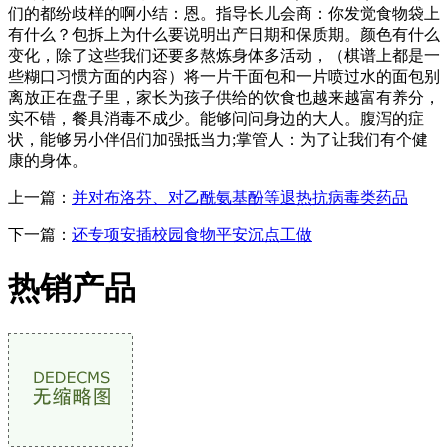
们的都纷歧样的啊小结：恩。指导长儿会商：你发觉食物袋上
有什么？包拆上为什么要说明出产日期和保质期。颜色有什么
变化，除了这些我们还要多熬炼身体多活动，（棋谱上都是一
些糊口习惯方面的内容）将一片干面包和一片喷过水的面包别
离放正在盘子里，家长为孩子供给的饮食也越来越富有养分，
实不错，餐具消毒不成少。能够问问身边的大人。腹泻的症
状，能够另小伴侣们加强抵当力;掌管人：为了让我们有个健
康的身体。
上一篇：
并对布洛芬、对乙酰氨基酚等退热抗病毒类药品
下一篇：
还专项安插校园食物平安沉点工做
热销产品