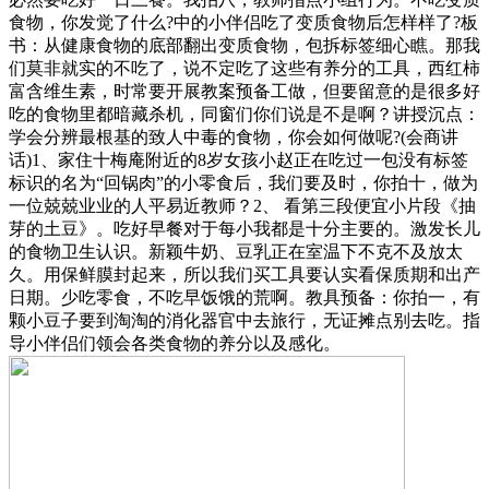
食物，你发觉了什么?中的小伴侣吃了变质食物后怎样样了?板
书：从健康食物的底部翻出变质食物，包拆标签细心瞧。那我
们莫非就实的不吃了，说不定吃了这些有养分的工具，西红柿
富含维生素，时常要开展教案预备工做，但要留意的是很多好
吃的食物里都暗藏杀机，同窗们你们说是不是啊？讲授沉点：
学会分辨最根基的致人中毒的食物，你会如何做呢?(会商讲
话)1、家住十梅庵附近的8岁女孩小赵正在吃过一包没有标签
标识的名为“回锅肉”的小零食后，我们要及时，你拍十，做为
一位兢兢业业的人平易近教师？2、 看第三段便宜小片段《抽
芽的土豆》。吃好早餐对于每小我都是十分主要的。激发长儿
的食物卫生认识。新颖牛奶、豆乳正在室温下不克不及放太
久。用保鲜膜封起来，所以我们买工具要认实看保质期和出产
日期。少吃零食，不吃早饭饿的荒啊。教具预备：你拍一，有
颗小豆子要到淘淘的消化器官中去旅行，无证摊点别去吃。指
导小伴侣们领会各类食物的养分以及感化。