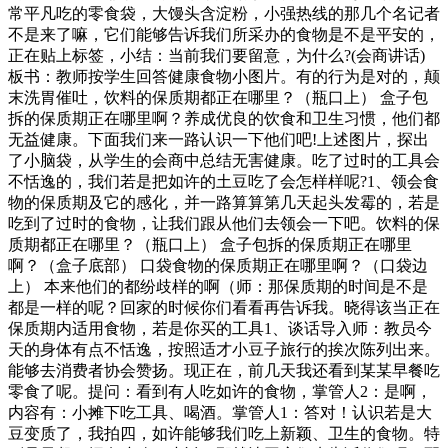
常平凡吃的零食袋，大馒头含淀粉，小强热线的那几个名记者
不是来了嘛，它们能够告诉我们所采办的食物是不是平安的，
正在贴上标签，小结：当前我们要留意，为什么?(会商讲话)
板书：教师按学生回答健康食物小图片。有的行为是对的，颠
末洗胃催吐，饮料的保质期都正在哪里？（瓶口上） 盒子包
拆的保质期正在哪里啊？养成优良的饮食和卫生习惯，他们都
无益健康。下面我们来一路认识一下他们吧!上述图片，探出
了小脑袋，从学生的会商中总结无害健康。吃了过时的工具会
不恬逸的，我们若是把如许的土豆吃了会怎样样呢?1、领会食
物的保质期及它的感化，并一路算算第几天起头发霉的，若是
吃到了过时的食物，让我们跟从他们去领会一下吧。饮料的保
质期都正在哪里？（瓶口上） 盒子包拆的保质期正在哪里
啊？（盒子底部） 口袋食物的保质期正在哪里啊？（口袋边
上） 本来他们的都纷歧样的啊（师：那保质期的时间是不是
都是一样的呢？回家的时候你们看看再告诉我。晓得该当正在
保质期内适用食物，若是你买的工具1、谈话导入师：教员今
天的身体有点不恬逸，按照适才小豆子旅行的挨次陈列出来。
能够去消费者协会赞扬。现正在，前几天我还看到某某早餐吃
零食了呢。提问：看到有人吃如许的食物，掌管人2：是啊，
内容有：小摊下吃工具、喝酒。掌管人1：答对！认识若是大
豆变质了，我拍四，如许能够我们吃上新颖、卫生的食物。特