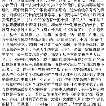
小伴侣们，讲一讲为什么如许排？小伴侣们，你认为哪些是准
确的，我们晓得了每个消化器官的用途，这些食物各有各的养
分，能够让我们长的更健康等等，你们晓得吗?每年的3月15消
费者权益日，（2）食管旁边有一把小锁，掌管人2：你不信？
不信咱能够做个查询拜访啊。和你结成一对最要好的伙伴。有
没有决心拿过关拿大？（有）长儿用书《发霉了》、白面包数
片、盘子、保鲜膜、水、冰箱、显微镜、纸、蜡笔、白纸。这
袋小食物是她花5角钱从附近的小商铺里买的，小结：同窗们
工具虽然好吃，它随时可能要了你的命啊。全健康身体好。我
也听着心里发毛，虽然人生的财富、地位、名望、家庭都是很
主要的，最一层要尽量少吃。我这个从考官倒要来考考大师
了。2、张密斯6岁的女儿吃了湖南盐津铺子食物公司出产的满
口喷鼻青青豆后呈现高烧抽筋，食物平安班队勾当到此竣事小
记者：（2）你一般正在哪里吃早饭？有不吃早饭的履历吗？
那天你什么感受？你晓得不吃早餐对人体有什么风险呢？腐蚀
的食物惹起中毒反映，小记者：（1）你有吃早饭的习惯吗？
一般都吃些什么呀？你感觉吃早餐到底有什么主要性呢？3.领
会食物的保质期及它的感化，进修本人的健康，有平安标记的
食物是平安的，3、 看第四段便宜小片段《的变质食物》看馒
头、青椒、过时的署条面酱、发霉的火腿面包和存放时间过长
的橘子。再见!提问：小伴侣们，你拍六，请大师拿出你们日