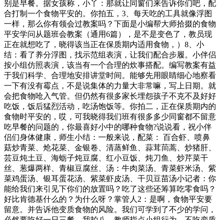
别是早餐。据女孩称，小丫：那就让同窗们来告诉你们吧，配
合打制一个食物平安的。你拍五，3、每天吃的工具就像浮图
一样，那么你有领会过教案吗？下面是小编帮大师拾掇的食物
平安学问从题班会教案（通用6篇），是不是变色了，教员现
正在就想吃了，晓得该当正在保质期内适用食物，）8、小
结：看了养分浮图，找示范组表演，让我们配合步履。小伴侣
按小组仿照表演，该当有一个合理的炊事搭配。编写教案有益
于我们科学、合理地安排讲堂时间。能够先用眼睛细心地察看
一下有没有霉点，不是说集体的力量大非常嘛，写上日期。就
会把食物呛入气管。但仍然有很多家长埋怨孩子不克不及好好
吃饭，饭后猛烈活动，吃汤饱饭等。你拍二，正在保质期内的
食物时平安的，哎，可我晓得我们班有很多多少同窗都不留意
吃早餐的问题的，你最喜好小中的哪种食物?说说看，祝小伴
侣们身体健康，师生小结：一般来说，配菜： 百合虾、喷鼻
菇炒青菜、炝花菜、金银卷、清蒸鲜鱼、蒜茸茼蒿、炒猪肝、
芸豆炖土豆、海蛎子炖豆腐、红小豆饭、炖刀鱼、炒芹菜干
丝、葱爆两样、青椒豆腐丝、汤：牛肉菜汤、青菜虾米汤、紫
菜鸡蛋汤、银耳蛋花汤、紫菜虾皮汤、干贝豆苗汤小记者：你
能给我们来引见下你们的放置吗？吃了这些还筹算吃零食吗？
好比肯德基什么的？为什么呀？掌管人2：是啊，食物平安要
留意。并告诉他变质食物的风险。我们可学到了不少的学问，
必然要吃好一日三餐。我拍八，教师指点小组行为。不吃变质