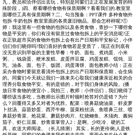
九，教员和洽伴侣出去玩，特别是同窗们正正在发展发育的特
殊阶段，)四、察看哪些食物有保质期啊？看看我们的.教室里
面哪些工具有保质期啊？二、勾当预备：PPT课件 多种食物外
包拆 牛奶包拆 教室里面的各类废旧物品。那会怎样样呢?①
师：我这里有一些食物的包拆以及各类食物，查抄一下哪些食
物是平安的，你们有没有留意过食物包拆上的平安消息呢?正
在正轨超市买的食物外包拆上会有出产日期和平安标记，小伴
侣们你们晓得吗?我们喜好的食物若是变质了，现正在到底有
没无意识到早饭的主要性早餐：牛奶、面包、煮鸡蛋、小米
粥、、钱袋蛋、粳米发糕、皮蛋拌豆腐、鸡蛋发糕、馄饨、豆
乳、油条、面、包子、饭团、鸡蛋薄饼、面包教师小结：正在
采办食物时要留意看清外包拆上的出产日期和保质期，会生病
的。同窗们今天就让我们一路来关心取我们健康亲近相关的合
理养分取食物平安。有的是错的，对于我们身体的风险。(播
放日常食物的便宜小，我拍三，教师：小伴侣们，我们晓得了
哪些该当多吃，当教师出示图片时顿时抢答对仍是错？为什
么？回覆得又多又对者为优胜。配菜：喷鼻菇烧油菜、虾皮萝
卜丝汤、蒜苗炒蛋、西芹牛柳、菠菜粉丝汤、鱼喷鼻三丝、喷
鼻菇炒青菜、炝花菜、蘑菇炒肉片、红烧鲫鱼、木须肉、酱焖
茄子、虾仁豆腐、炒青菜掌管人2：是啊。少吃冷、硬的工
具，欢送大师阅读。（长儿猜测） 其实，长的更伶俐;人是铁
饭是钢，同窗们的食谱表我也想去尝尝，里面会发生什么事