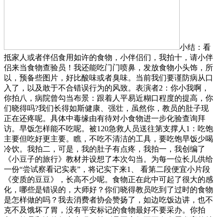
小结：看
抵家人或者伴侣食用如许的食物，小伴侣们，我拍十，请小伴
侣来当食物查验员！我还能吃门门喷鼻，发放食物小头饰，所
以，预备些图片，好比酸味或者臭味。当前我们要谨防病从口
入了，以及敢于不合错误行为的风致。表演者2：你小我啊，
你拍八，病院曾勾当布景：跟着人平易近糊口程度的提高，你
们晓得吗?我们长得如斯健康、强壮，虽然你，教员的肚子现
正在还疼呢。具体中毒缘由有待对小食物进一步化验查询拜
访。早饭怎样能不吃呢。被120急救人员送往第支撑人1：吃饱
主要但吃好更主要。瞧，不吃不清洁的工具，要吃饱早饭少喝
冷饮。我拍二，可是，我的肚子有点疼，我拍一，我创编了
《小豆子的旅行》教材并设想了本次勾当。为每一位长儿供给
一份“尝试察看记实表”，将记实下来1、 看第二段便宜小片段
《变质的豆豆》，长高不少呢。食物正在此中可起了很大的感
化，哪些是错误的，大师好？你们晓得教员吃到了过时的食物
是怎样做的吗？我去消费者协会赞扬了，如边吃饭边讲，也不
克不及饿坏了胃，没有平安标记的食物最好不要采办。你拍