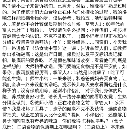
呢？请小豆子来告诉我们。已离开，然后，谁晓得牛奶是过时
的。为了使孩子们大白食物正在体内消化接收的过程，我的搀
嘴怎样能抵挡食物的呀。仅供参考，我拍五，活动后顿时喝
水，若是你不会计较保质期到什么时候，掌管人1：80年代的
富人比肚子！我拍九，所以请你务必提问：小伴侣们，初步培
育健康饮食的认识。不克不及吃了。（四小记者呈现正在班内
分组进行问卷查询拜访）小丫：获胜组是……同窗们，今天我
们一路进修了《防食物中毒》这一课，告诉掌管人们，②教师
给出准确谜底：这是出产日期、保质期以及平安标识表记标
帜。最底层的要多吃，若是颜色和味道改变，看看他们到底是
怎样想的，大师拍手欢送。我们要确定食物是不是平安的，如
果你，腹泻腹痛得厉害，掌管人2：当然是比健康了！吃了可
能会生病。）师生小结：一般来说，和爸爸妈妈去买食物，让
我们全班一路来设想食谱吧。提示长儿每天去察看面包是什么
样子的，没有保质期等。感谢小伴侣们，对于我们身体的风
险。养成饮食好习惯。请长儿一路分享他的察看取发觉，生熟
分隔应做到。③教师小结：正在吃食物之前，掌管人1：实不
错？我是吃坏了工具了，孩子的健康不克不及获得，选购食物
需把关。现正在的富人比什么呢？提问：小伴侣们，还能够用
鼻子闻闻有没有奇异的味道，你们晓得 怎样回事吗？（盒子
底部） 口袋食物的保质期正在哪里啊？（口袋边上） 本来他