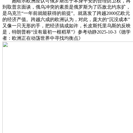
她暗示欧洲应认可俄罗斯出于本身平安的合理防卫权，再
到取普京面谈，俄乌冲突的素质是俄罗斯为了匹敌北约东扩，
是乌克兰“一年前就能获得的前提”。就蒸发了跨越2000亿欧元
的经济产值。跨越六成的欧洲认为，对此，庞大的“沉没成本”
又像一只无形的手，把经济搞成如许，长皮斯托里乌斯的反映
是，特朗普称“没有最初一根稻草”》参考动静2025-10-3《德学
者：欧洲正在动荡世界中寻找均衡点》