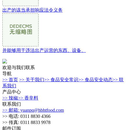
出产的该当承担响应法令义务
并能够用于违法出产运营的东西、设备、
欢迎与我们联系
导航
>> 首页
>> 关于我们
>> 食品安全常识
>> 食品安全动态
>> 联
系我们
产品中心
>> 辣椒
>> 香辛料
联系我们
>> 邮箱: yuanpq@hbhtfood.com
>> 电话: 0311 8830 4366
>> 传真: 0311 8833 9978
邮件订阅