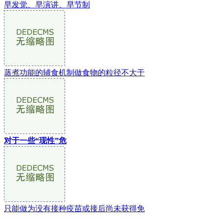
早发觉、早演讲、早节制
蒸煮功能的辅食机制做食物的粒径不大于
对于一些“现性”危
只能做为没有接种疫苗或接后尚未获得免