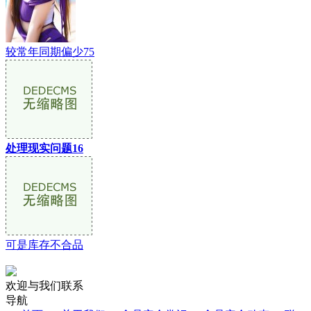
较常年同期偏少75
处理现实问题16
可是库存不合品
欢迎与我们联系
导航