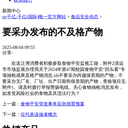
联系我们
新闻中心
qy千亿-千亿(国际)唯一官方网站
>
食品安全动态
>
要采办发布的不及格产物
2025-08-04 09:55
分享:
欢送泛博消费者积极参取食物平安监视工做，附件2清远
市市场监视办理局关于2024年第47期校园食物平安“回头看”专
项抽检成果及格产物消息.xls不要采办跨越保质期的产物；不
要采办无厂名、厂址、出产日期和保质期的产物，查验项目见
附件1。请及时拨打举报赞扬电线。关心食物抽检消息发布，
如发觉风险社会的食物及其违法行为？
上一篇：
食物平安突发事务应急措置预案
下一篇：
仅代表该做者概念