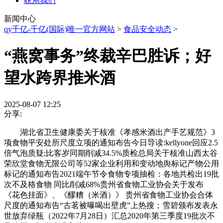
联系我们
新闻中心
qy千亿-千亿(国际)唯一官方网站
>
食品安全动态
>
“燕窝事务”终裁辛巴胜诉；好
望水跨界推米酒
2025-08-07 12:25
分享:
湖北省卫生健康委关于核准《孝感米酒出产手艺规范》3
项食物平安处所尺度立项的通知布告今日导读:kellyone回应2.5
倍气泡质疑;比客岁同期削减34.5%质检总局关于核准山西太谷
荣欣堂食物无限公司等52家企业利用和变动地舆标记产物公用
标记的通知布告2021端午节令食物专项抽检：各地共检出19批
次不及格食物 同比削减68%贵州省食物工业协会关于发布
《花色挂面》、《醪糟（米酒）》 贵州省食物工业协会合体
尺度的通知布告“古茗被曝喝出壁虎”上热搜；雪碧颁布发表永
世放弃绿瓶（2022年7月28日）汇总2020年第三季度19批次不