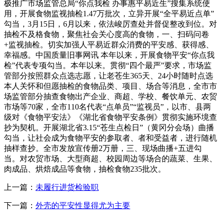
极推广市场监管总局“你点我检 办事惠平易近生”搜集系统使
用，开展食物监视抽检1.47万批次，立异开展“全平易近点单”
勾当，3月15日，6月以来，依法峻厉查处并督促整改到位。对
抽检不及格食物，聚焦社会关心度高的食物，一、扫码问卷
+监视抽检。切实加强人平易近群众消费的平安感、获得感、
幸福感。中国质量旧事网讯 本年以来，开展食物平安“你点我
检”代表专项勾当。本年以来。贯彻“四个最严”要求，市场监
管部分按照群众点选志愿，让老苍生365天、24小时随时点选
本人关怀和但愿抽检的食物品类、项目、场合等消息，全市市
场监管部分抽查食物出产企业、商超、学校、餐饮单元、农贸
市场等70家，全市110名代表“点单员”“监视员”，以市、县两
级对《食物平安法》《湖北省食物平安条例》贯彻实施环境查
抄为契机。开展湖北省3.15“苍生点检日”（黄冈分会场）曲播
勾当，让社会成为食物平安的参取者、者和受益者，进行随机
抽样查抄。全市发放宣传册2万册，三、现场曲播+五进勾
当。对农贸市场、大型商超、校园周边等场合的蔬菜、生果、
肉成品、烘焙成品等食物，抽检食物235批次。
上一篇：
未履行进货检验职
下一篇：
外壳的平安性显得尤为主要