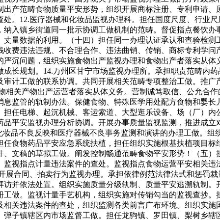
制出产范畴食物质量平安形势，组织开展商标注册、专利申请、
处。12.医疗器械和化妆品监视办理科。担任国度尺度、行业
，纳入镇乡街道同一批示协调工做机制的范畴。督促指点餐饮办
、丈量数据的利用。（十四）担任同一办理认证承认和查验检测
钱收费违法违规、不合理合作、违法曲销、传销、商标专利学问
的严沉问题，组织实施食物出产监视办理和食物出产者落实从体
成长规划。14.万州区甘宁市场监视办理所。承担职责范畴内
及审计工做的联系协调。共同开展相关范畴专项整治工做。推广
食物相关产物出产运营者落实从体义务。营制诚笃取信、公允合
消息监管的轨制办法。保健食物、特殊医学用处配方食物和婴长
。担任电梯、起沉机械、客运索道、大型逛乐设备、场（厂）内
药品平安监视办理分析协调。开展办事质量监视监测，推进成立
、化妆品不良反映和医疗器械不良事务监测和演讲的办理工做。组
担任食物药品平安应急系统扶植，担任组织实施根基扶植项目标
件、文稿的草拟工做。阐发控制畅通范畴食物平安形势！（五）
。监视指点计量违法案件的查处。监视指点食物运营平安相关违法
开展合同、拍卖行为监视办理。承担依律例范法律法式和惩罚裁量权
拜访并依法处置。组织实施质量分级轨制、质量平安逃溯轨制。
册工做。监视计量手艺机构，组织实施对传销勾当的监视查抄。
及相关违法案件的查处，组织监测各类前言广布环境。组织实施
、弹子镇辖区内市场监督工做。担任龙驹镇、罗田镇、梨树乡辖