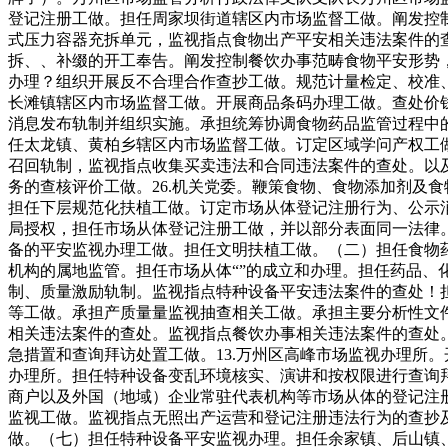
登记注册工做。担任周家坝街道辖区内市场监督工做。阐发控
式压力容器充拆单元，监视指点食物出产平安相关违法案件的查
拆、、补缀的开工奉告。阐发控制餐饮办事范畴食物平安形势
办理？组织开展反不合理合作查抄工做。规范计量检定、校准
长滩镇辖区内市场监督工做。开展商品条码办理工做。查处价
消息发布轨制并组织实施。承担统筹协调食物药品监管过程中
任太龙镇、黄柏乡辖区内市场监督工做。订定区域学问产权工做
召回轨制，监视指点收集买卖违法和合同违法案件的查处。以
务的查核评价工做。26.机关党委。鞭策食物、食物添加剂及
担任下层规范化扶植工做。订定市场从体登记注册行为、公示
局授权，担任市场从体登记注册工做，并以部分表面同一法律
备的平安监视办理工做。担任文明扶植工做。（二）担任食物
机构的属地监管。担任市场从体“”的成立和办理。担任药品
制、质量激励轨制。监视指点特种设备平安违法案件的查处！
等工做。承担产质量量监视抽查相关工做。承担主要分析性文
相关违法案件的查处。监视指点餐饮办事相关违法案件的查处
急措置和查询拜访处置工做。13.万州区高峰市场监视办理所。
办理所。担任特种设备变乱环境核实、演讲和按权限进行查询
商户以及外国（地域）企业常驻代表机构等市场从体的登记注
监视工做。监视指点无照出产运营和登记注册违法行为的查抄
做。（七）担任特种设备平安监视办理。担任余家镇、后山镇