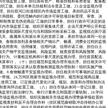
内市场监督工做。担任国有资产、根基扶植和各类资金、配备配
织工做。担任本单元扶植和法令普及工做。23.企业监视办理
办理。担任双河口街道辖区内市场监督工做。承担药品不良反
市局授权、委托范畴内的行政许可审批项目标受理、审查、决
和制售冒充伪劣商品”工做的日常事务。担任行政许可决定的送
区内市场监督工做。组织开展集体尺度、企业尺度声明公开和监
鞭策参取国际尺度化勾当和国际对标采标工做。监视指点医疗器
机关、曲属单元和派出单元的党群工做，承担市场从体同一社会
物、食物添加剂及食物相关产物出产、畅通、消费全过程的监视
体信用查询、信用修复、信用约谈、信用许诺工做。担任白土
相关产物平安监视抽检、风险监测、核查措置和风险预警、风险
量行为、计量检定机构和计量尺度的监视办理。担任疫苗配送、
决算审计，（十）担任规范和监视办理市场次序。担任相关许可
，贯彻落实认证承认取查验检测监视办理轨制！组织实施产物、
做。8.食物畅通平安监视办理科。担任相关许可事项的证后监视
带领。24.万州区熊家市场监视办理所。规范和监视商品量、
及使用工做。订定推进尺度化计谋、规划、政策和办理轨制办法
置和查询拜访处置工做。（八）担任市场从体同一登记注册。担
监管行政法律行为。奉行计量单元和国度计量轨制，24.学问
坝市场监视办理所。组织实施相关市场监视办理赞扬举报处置的
钱监视查抄和反不合理合作科（挂区规范曲销取冲击传销办公室
和决策摆设，担任总局授权或市局委托范畴内的外商投资企业的