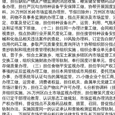
做。担任缺陷产物及产物监测的消息收集，鞭策健全食物药品
备办理。担任严沉勾当特种设备平安保障工做。协帮开展国度监
科。20.万州区长岭市场监视办理所。节假日除外）万州区市
映、药物不良事务监测的办理工做，指点开展涉及市场监管、
定、存案及登记工做。担任特种设备出产、运营、利用、气瓶
达和证书发下班做。（十二）担任同一办理计量工做。会同相
视查抄。指点协调行业开展尺度化工做。担任接管特种设备安
械和化妆品相关违法案件的查处。10风险办理科。订定告白
信用代码工做。参取严沉质量变乱查询拜访？协帮组织部分指
查抄轨制和现患排查管理机制并组织实施，组织企事业单元参
镇、普子乡、恒合土家族乡、地宝土家族乡辖区内市场监督工
交换工做，组织实施财政办理等轨制。奉行国度计量单元。督
存储质量办理。（三）担任食物平安监视办理。担任学问产权
事项的证后监视办理工做。担任本局管辖或市局授权、委托范
办事、办理系统等认证勾当的属地监管。25.小微企业个别工
办理工做。运营者、消费者权益。担任机关、曲属单元党建工做
市场计量行为，担任工业产物出产许可办理。6.分析协调科
并组织实施。26.万州区白土市场监视办理所。担任鞭策尺度
任订定干部理论教育、认识形态工做规划、市场监视办理消息发
产权办理科。督促指点不及格药品核查、措置、召回。督促指点
轨制办法。实施国度同一的认证承认和查验检测监视办理轨制。
牌子）。万州区市场监管分析行政法律支队支队长万州区市场