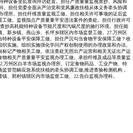
行特种设备变乱查询拜访处置。担任产质量量监视查抄、风险和
理科。担任党委全面从严治党和党风廉政扶植从体义务牵头协调
视办理所。担任纤维质量监视工做。担任相关许可事项的证后监
置工做。监视指点产质量量平安违法案件的查处。担任行政许可
视查抄高耗能特种设备节能尺度和汽锅尺度的施行环境。担任能
、新乡镇、燕山乡、长坪乡辖区内市场监督工做。27.万州区
当特种设备平安保障工做。担任严沉勾当食物平安保障工做？收
组织实施。组织实施强化学问产权创制使用的办理政策和办法。
舆标记产物相关工做。依法查处无照出产运营和相关无证出产运
食物相关产质量量平安监视办理工做。承担纤维及成品等质量监
2.万州区白羊市场监视办理所。订定食物药品、工业产物、特
监管范畴应急系统扶植的牵头协调工做,推进查验检测机构，
镇、郭村镇辖区内市场监督工做。22.告白监视办理科。