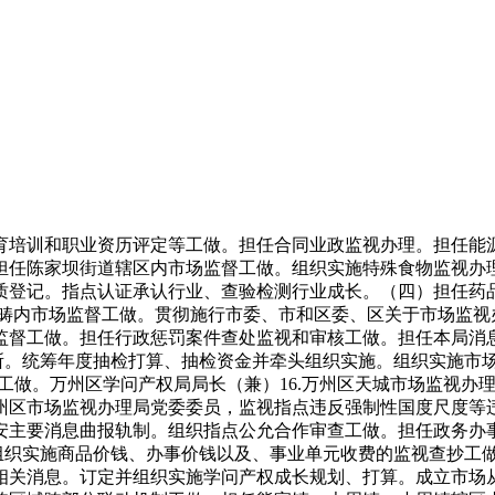
培训和职业资历评定等工做。担任合同业政监视办理。担任能源
任陈家坝街道辖区内市场监督工做。组织实施特殊食物监视办理
登记。指点认证承认行业、查验检测行业成长。（四）担任药品
范畴内市场监督工做。贯彻施行市委、市和区委、区关于市场监
监督工做。担任行政惩罚案件查处监视和审核工做。担任本局消
所。统筹年度抽检打算、抽检资金并牵头组织实施。组织实施市场
市场监测工做。万州区学问产权局局长（兼）16.万州区天城市场监
州区市场监视办理局党委委员，监视指点违反强制性国度尺度等
安主要消息曲报轨制。组织指点公允合作审查工做。担任政务办
织实施商品价钱、办事价钱以及、事业单元收费的监视查抄工做。
相关消息。订定并组织实施学问产权成长规划、打算。成立市场从