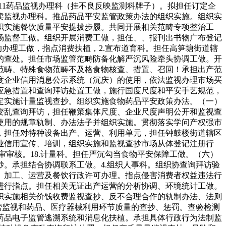
11药品监视办理科（挂不良反映监测科牌子）。拟担任订定企
买卖监视办理科。推品药品平安监管政策办法的组织实施。组织实
织实施餐饮质量平安提拔步履。共同开展相关范畴专项整治工
场监督工做。组织开展消费工做，担任、、报刊出书物广布登记
办理工做，指点消费扶植，2.宣布道育科。担任高笋塘街道辖
的查处。担任市场监管范畴防备化解严沉风险牵头协调工做。开
范畴、特殊食物范畴不及格食物核查、措置、召回！承担出产范
度企业信用消息公示系统（沉庆）的使用，依法监视办理市场买
应急措置和查询拜访处置工做，施行国度尺度和平安手艺规范，
定实施计量监视查抄。组织实施食物药品平安政策办法。（一）
变乱查询拜访，担任鞭策集体尺度、企业尺度声明公开和监视查
使用的规章轨制、办法法子并组织实施。贯彻落实学问产权强市
，担任对特种设备出产、运营、利用单元，担任钟鼓楼街道辖区
业信用宣传、培训，组织实施和监视查抄市场从体登记注册行
审审核。18.计量科。担任严沉勾当食物平安保障工做。（六）
。承担结合协调联系工做。4.组织人事科。组织协查询拜访验
、加工、运营及餐饮行政许可办理。指点侵害消费者权益违法行
件进行指点。担任相关无证出产运营的分析协调、环境统计工做。
织实施相关价钱收费监视查抄、反不合理合作的轨制办法、法则
营监视和药品、医疗器械利用环节质量的查抄、惩罚。查验检测
药品电子监管逃溯系统和消息化扶植。承担具体行政行为法制监