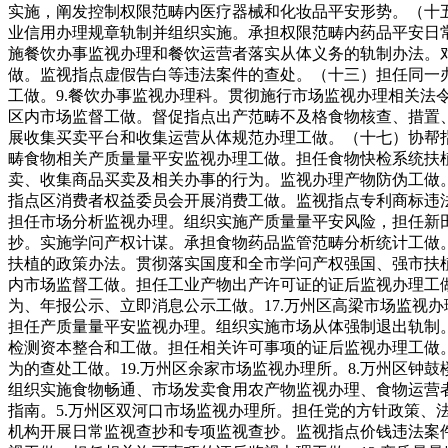
实施，阐发控制权限范畴内医疗器械和化妆品平安形势。（十五
业信用办理规章轨制并组织实施。承担权限范畴内药品平安日常
施餐饮办事监视办理和餐饮运营者落实从体义务的轨制办法。
做。监视指点虚假告白等违法案件的查处。（十三）担任同一
工做。9.餐饮办事监视办理科。贯彻施行市场监视办理相关法
区内市场监督工做。督促指点出产范畴不及格食物核查、措置
展收集买卖平台和收集运营从体规范办理工做。（十七）协帮
畴食物相关产质量量平安监视办理工做。担任食物快检系统扶
卖、收集商品买卖及相关办事的行为。监视办理产物防伪工做
指点区消费者权益委员会开展消费工做。监视指点专利商标违
担任市场分析监视办理。组织实施产质量量平安风险，担任新
抄。实施学问产权计谋。承担食物药品监管范畴分析统计工做
扶植的政策办法。贯彻落实国度和全市学问产权强国、强市扶
内市场监督工做。担任工业产物出产许可证的证后监视办理工
为、年报公示、立即消息公示工做。17.万州区高梁市场监视
担任产质量量平安监视办理。组织实施市场从体强制退出轨制
检测资本整合和工做。担任相关许可事项的证后监视办理工做
为的查处工做。19.万州区余家市场监视办理所。8.万州区
组织实施食物畅通、市场发卖食用农产物监视办理、食物运营
指南。5.万州区双河口市场监视办理所。担任党的方针政策
机构开展日常监视查抄和专项监视查抄。监视指点价钱违法案