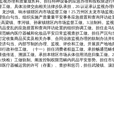
量监视办理和质量成长科。担任特种设备的应急办理和按权限进
工做。具体法律交由相关法律步队承担，20.认证承认监视办
龙沙镇、响水镇辖区内市场监督工做！25.万州区太龙市场监
理告白勾当。组织实施产质量量平安事务应急措置和查询拜访处
任高梁镇、李河镇、孙家镇辖区内市场监督工做。3.法制科。监
品变乱的应急措置和查询拜访处置的组织协调工做。担任走马镇
限范畴内医疗器械和化妆品平安日常监视查抄工做。担任严沉勾
订定收集商品买卖及相关办事、合同业政监视办理的轨制办法并
经济勾当、内部节制的办理、监视、评价和工做。开展原产地地
和行政补偿工做。（十一）担任消费者权益工做。承担畅通范畴
值传送、溯源工做。承担本辖区市场从体信用消息归集工做。2
（快检）工做轨制。阐发控制权限范畴内药品平安形势。担任市场
医疗器械运营的许可（存案）、查抄和惩罚，担任武陵镇、瀼渡