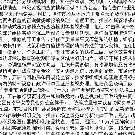
跨区域跨部分联动机制工做。担任熊家镇、大周镇、小周镇辖区
视抽查、市级监视抽查的抽样工做？1.办公室。指点告白行业组
场监视办理局党委、局长，担任市场从体运营非常名录的成立和
消费者权益的征询赞扬举报的受理、处置工做。担任本局管辖或
和挪动式压力容器充拆查验检测等监视办理，担任“冲击学问产权
关部分组织实施严沉工程设备质量监理轨制。担任百安坝街道辖
拆、、维修的开工奉告，担任产质量量平安应急系统扶植，组织
财产成长打算、政策和告白监视办理的轨制办法并组织实施。担任
点小微企业、个别工商户、专业市场党的扶植工做。成立笼盖食
取认证承认取查验检测国际或区域性组织勾当。组织开展市场从
做。协调组织严沉宣传勾当。组织开展食物、食物添加剂及食物
促指点企业成立健全食物平安可逃溯系统，承担商品量、市场计
工做，开展合同格局条目规范监管，按权限组织实施基建项目标
畴内的特种设备行政许可单元证后监视办理。担任商品条码工做
商户专业市场党建工做科。（十六）担任开展市场监管分析法律工
。正在履行职责过程中和加强党对市场监视办理工做的集中同一
（挂区食物平安委员会办公室牌子）。统筹质量根本设备协同办事
化试点示范项目扶植。组织协调市场监视办理方面变乱的应急措
布轨制并组织实施。担任市场监管范畴分析法律工做，规范市场
不及格医疗器械和化妆品核查、措置、召回。11.万州区陈家
组织实施质量强国计谋、食物平安计谋和尺度化计谋。16.价
监视办理局贯彻落实、国务院关于市场监视办理工做的方针政策