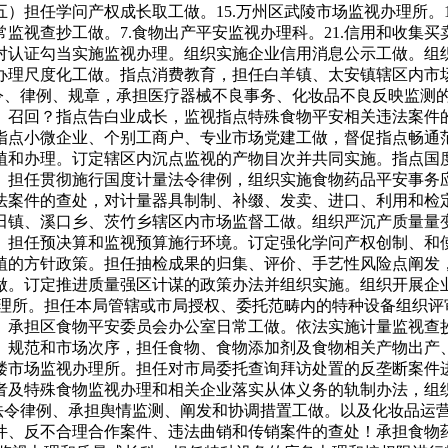
）担任学问产权成长取工做。15.万州区武陵市场监视办理所。
监视查抄工做。7.食物出产平安监视办理科。21.信用和收集
对认证勾当实施监视办理。组织实施企业信用消息公示工做。组
办理尺度化工做。指点消费教育，担任白羊镇、太安镇辖区内市
令、律例、规章，承担医疗器械不良事务、化妆品不良反映监测的
、召回？指点告白业成长，监视指点特殊食物平安相关违法案件
指点小微企业、个别工商户、专业市场党建工做，督促指点畅通
植和办理。订定辖区内沉点监视的产物目次并共同实施。指点国
。担任贯彻施行国度计量法令律例，组织实施食物药品平安事务
法案件的查处，对计量器具制制、补缀、发卖、进口、利用和检
田镇、溪口乡、茨竹乡辖区内市场监督工做。组织严沉产质量量
。担任预决算和监视预算施行环境。订定强化学问产权创制、和
植的方针政策。担任抽检成果的归集、评价、手艺性风险点阐发
做。订定推进质量强区计谋的政策办法并组织实施。组织开展企
办理所。担任本局管辖或市局授权、委托范畴内的特种设备组织评
。承担区食物平安委员会办公室日常工做。依法实施计量监视查抄
。规范和市场次序，担任食物、食物添加剂及食物相关产物出产
钟鼓楼市场监视办理所。担任对市局委托查询拜访处置的反垄断案
者及特殊食物监视办理和相关企业落实从体义务的轨制办法，组
、法令律例、承担舆情监测、阐发和协调措置工做。以及化妆品运
件、反不合理合作案件、违法曲销和传销案件的查处！承担食物