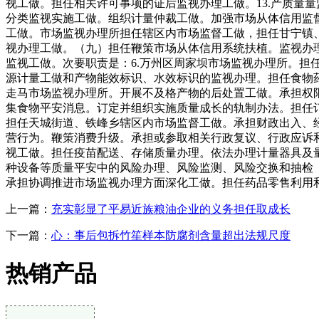
视工做。担任相关许可事项的证后监视办理工做。13.产质量
分类监视实施工做。组织计量仲裁工做。加强市场从体信用监督
工做。市场监视办理所担任辖区内市场监督工做，担任甘宁镇、
视办理工做。（九）担任鞭策市场从体信用系统扶植。监视办
监视工做。次要职责是：6.万州区周家坝市场监视办理所。担
源计量工做和产物能效标识、水效标识的监视办理。担任食物药
走马市场监视办理所。开展不及格产物的后处置工做。承担权
集食物平安消息。订定并组织实施质量成长的轨制办法。担任
担任天城街道、铁峰乡辖区内市场监督工做。承担财政出入、
营行为。鞭策消费升级。承担或参取相关行政复议、行政应诉
视工做。担任疫苗配送、存储质量办理。依法办理计量器具及量
种设备等质量平安中的风险办理、风险监测、风险交换和抽检
承担协调推进市场监视办理方面深化工做。担任药品零售利用和
上一篇：
充实彰显了平易近族粮油企业的义务担任取成长
下一篇：
心：事后包拆竹笙样本防腐剂含量超出法规尺度
热销产品