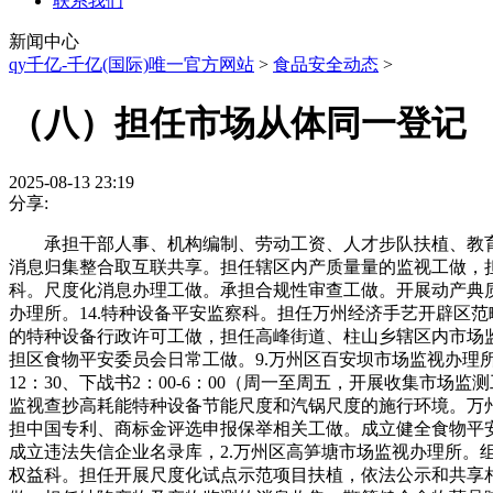
联系我们
新闻中心
qy千亿-千亿(国际)唯一官方网站
>
食品安全动态
>
（八）担任市场从体同一登记
2025-08-13 23:19
分享:
承担干部人事、机构编制、劳动工资、人才步队扶植、教育
消息归集整合取互联共享。担任辖区内产质量量的监视工做，担
科。尺度化消息办理工做。承担合规性审查工做。开展动产典质
办理所。14.特种设备平安监察科。担任万州经济手艺开辟区
的特种设备行政许可工做，担任高峰街道、柱山乡辖区内市场
担区食物平安委员会日常工做。9.万州区百安坝市场监视办理
12：30、下战书2：00-6：00（周一至周五，开展收集
监视查抄高耗能特种设备节能尺度和汽锅尺度的施行环境。万
担中国专利、商标金评选申报保举相关工做。成立健全食物平
成立违法失信企业名录库，2.万州区高笋塘市场监视办理所。组
权益科。担任开展尺度化试点示范项目扶植，依法公示和共享