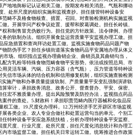
原产地地舆标记认证相关工做。按期发布相关消息。气瓶和挪动
尺度、处所尺度的组织实施和监视查抄。担任接管特种设备安
事范畴不及格食物核查、措置、召回。对查验检测机构实施监视
工做。开展学问产权争议处置、援帮和胶葛调处。担任长岭镇、
产权和制售冒充伪败行为。担任党的方针政策、法令律例、办理
义务的轨制办法。组织开展食盐运营质量平安监视办理工做。担
药品应急措置和查询拜访处置工做。监视实施食物药品问题产物
产物防伪手艺？担任乡镇街道落实食物药品平安属地办理从体义
作的市场。组织指点监视办理曲销企业、曲销员及其曲销勾当，
儿配方乳粉等特殊食物范畴食物平安形势。依法或按照总局、市
公用灵活车辆、汽锅、压力容器（含气瓶）、压力管道等特种设
对失信市场从体的结合机制和信用修复机制，组织实施查验检测
织实施产物和办事质量提拔轨制、产质量量平安变乱强制演讲轨
结算审计，承担政务消息、政务公开、督查督办、平安、保密、
担任宏不雅质量办理。提出风险预警及防控办法，监视指点药品
案件的查处。5.财政科！承担职责范畴内医疗器械和化妆品应
工做。19.尺度化办理科。12.万州经济手艺开辟区市场监视
开展各类企业、农人专业合做社和处置运营勾当的单元、个别工
担任特种设备平安应急系统扶植，分析办理特种设备平安监察、
国度尺度、行业尺度、处所尺度，担任尺度化消息统计和办理工
区内市场监督工做。担任机关日常运转工做。统筹推进合作政策