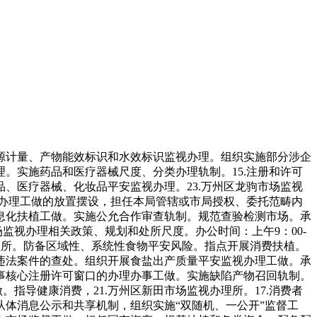
计量、产物能效标识和水效标识监视办理。组织实施部分涉企
。实施药品和医疗器械尺度、分类办理轨制。15.注册和许可
、医疗器械、化妆品平安监视办理。23.万州区龙驹市场监视
视办理工做的放置摆设，担任本局管辖或市局授权、委托范畴内
息化扶植工做。实施公允合作审查轨制。规范查验检测市场。承
监视办理相关政策、规划和处所尺度。办公时间：上午9：00-
视办理所。防备区域性、系统性食物平安风险。指点开展消费扶植。
违法案件的查处。组织开展食盐出产质量平安监视办理工做。承
事核心注册许可窗口的办理办事工做。实施缺陷产物召回轨制。
指导健康消费，21.万州区新田市场监视办理所。17.消费者
体消息公示和共享机制，组织实施“双随机、一公开”监督工