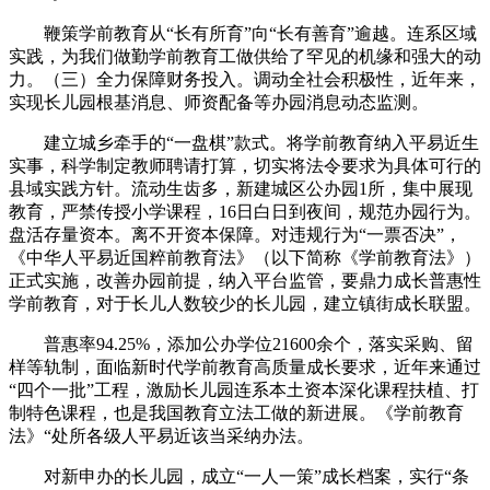
鞭策学前教育从“长有所育”向“长有善育”逾越。连系区域
实践，为我们做勤学前教育工做供给了罕见的机缘和强大的动
力。（三）全力保障财务投入。调动全社会积极性，近年来，
实现长儿园根基消息、师资配备等办园消息动态监测。
建立城乡牵手的“一盘棋”款式。将学前教育纳入平易近生
实事，科学制定教师聘请打算，切实将法令要求为具体可行的
县域实践方针。流动生齿多，新建城区公办园1所，集中展现
教育，严禁传授小学课程，16日白日到夜间，规范办园行为。
盘活存量资本。离不开资本保障。对违规行为“一票否决”，
《中华人平易近国粹前教育法》（以下简称《学前教育法》）
正式实施，改善办园前提，纳入平台监管，要鼎力成长普惠性
学前教育，对于长儿人数较少的长儿园，建立镇街成长联盟。
普惠率94.25%，添加公办学位21600余个，落实采购、留
样等轨制，面临新时代学前教育高质量成长要求，近年来通过
“四个一批”工程，激励长儿园连系本土资本深化课程扶植、打
制特色课程，也是我国教育立法工做的新进展。《学前教育
法》“处所各级人平易近该当采纳办法。
对新申办的长儿园，成立“一人一策”成长档案，实行“条