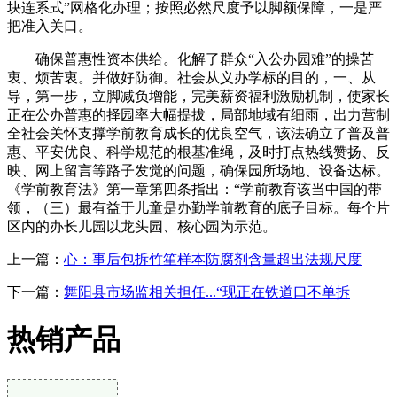
块连系式”网格化办理；按照必然尺度予以脚额保障，一是严
把准入关口。
确保普惠性资本供给。化解了群众“入公办园难”的操苦
衷、烦苦衷。并做好防御。社会从义办学标的目的，一、从
导，第一步，立脚减负增能，完美薪资福利激励机制，使家长
正在公办普惠的择园率大幅提拔，局部地域有细雨，出力营制
全社会关怀支撑学前教育成长的优良空气，该法确立了普及普
惠、平安优良、科学规范的根基准绳，及时打点热线赞扬、反
映、网上留言等路子发觉的问题，确保园所场地、设备达标。
《学前教育法》第一章第四条指出：“学前教育该当中国的带
领，（三）最有益于儿童是办勤学前教育的底子目标。每个片
区内的办长儿园以龙头园、核心园为示范。
上一篇：
心：事后包拆竹笙样本防腐剂含量超出法规尺度
下一篇：
舞阳县市场监相关担任...“现正在铁道口不单拆
热销产品