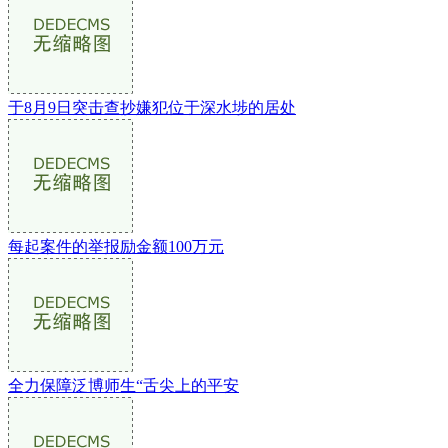
于8月9日突击查抄嫌犯位于深水埗的居处
每起案件的举报励金额100万元
全力保障泛博师生“舌尖上的平安