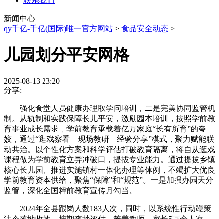
联系我们
新闻中心
qy千亿-千亿(国际)唯一官方网站
>
食品安全动态
>
儿园划分平安网格
2025-08-13 23:20
分享:
强化食堂人员健康办理取学问培训，二是完美协同监管机
制。从轨制和实践保障长儿平安，激励园本培训，按照学前教
育事业成长需求，学前教育承载着亿万家庭“长有所育”的夸
姣，通过“逛戏察看—现场教研—经验分享”模式，聚力赋能联
动共治。以个性化方案和科学评估打破教育隔离，将自从逛戏
课程做为学前教育立异冲破口，提拔专业能力。通过提拔乡镇
核心长儿园、推进实施镇村一体化办理等体例，不竭扩大优良
学前教育资本供给，聚焦“保障”和“规范”。一是加强办园天分
监管，深化全国粹前教育宣传月勾当。
2024年全县跟岗人数183人次，同时，以系统性行动鞭策
法令落地收效，按期查抄评估，笼盖教师、家长5万余人次。