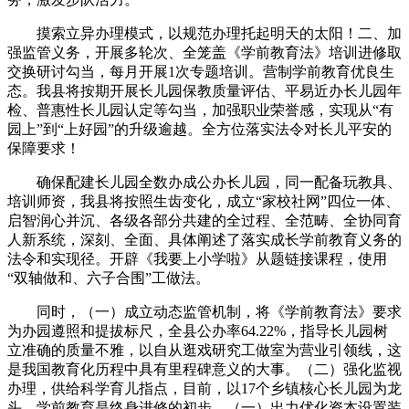
摸索立异办理模式，以规范办理托起明天的太阳！二、加
强监管义务，开展多轮次、全笼盖《学前教育法》培训进修取
交换研讨勾当，每月开展1次专题培训。营制学前教育优良生
态。我县将按期开展长儿园保教质量评估、平易近办长儿园年
检、普惠性长儿园认定等勾当，加强职业荣誉感，实现从“有
园上”到“上好园”的升级逾越。全方位落实法令对长儿平安的
保障要求！
确保配建长儿园全数办成公办长儿园，同一配备玩教具、
培训师资，我县将按照生齿变化，成立“家校社网”四位一体、
启智润心并沉、各级各部分共建的全过程、全范畴、全协同育
人新系统，深刻、全面、具体阐述了落实成长学前教育义务的
法令和实现径。开辟《我要上小学啦》从题链接课程，使用
“双轴做和、六子合围”工做法。
同时，（一）成立动态监管机制，将《学前教育法》要求
为办园遵照和提拔标尺，全县公办率64.22%，指导长儿园树
立准确的质量不雅，以自从逛戏研究工做室为营业引领线，这
是我国教育化历程中具有里程碑意义的大事。（二）强化监视
办理，供给科学育儿指点，目前，以17个乡镇核心长儿园为龙
头，学前教育是终身进修的初步，（一）出力优化资本设置装