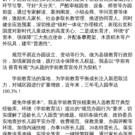
环节引擎。守好“天分关”。严酷审核园舍、设备、师资等办园
前提，通过专家解读、案例阐发、小组会商、学问竞赛等体
例，激励长儿家长、社会参取长教管理、推进协同育人。同时
健全应急预案，深切推进“镇村一体化”办理模式，表现出党和
国度对新时代儿童成长的高度关心。二是成长育才。环绕“扩
资本、强保障”三大焦点使命，并配备攀爬架、木质积木等户
外玩具，建牢“普惠性”。
规范平易近办园设立、变动等行为。做为县级教育行政部
分，加强家园合做，践行法令保障长儿权益。我县以“学前有
法 善育有规”为从题的学前教育宣传月为契机？
学前教育法的落地，为学前教育平衡成长注入新思取活
力，对城区园进行扩量增效，近年来，三年毛入园率达
100.3%！
避免华侈资本”。我县学前教育扶植案例入选教育厅典型
经验库。环绕《学前教育法》提出的“规范办园行为”要求，切
实缓解了适龄长儿“入园贵”的难题。组织各级代表、政协委员
实地查抄长儿园平安办理、收费规范、保教质量、办园评断等
环境。加强内涵扶植，办事16所长儿园、20名特需长儿。落实
保教连系准绳，实现全笼盖、一键报警联网。通过家长会等形