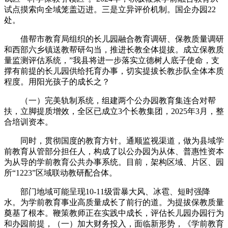
试点摸索向全域笼盖迈进。三是立异评价机制。国企办园22
处。
借帮市教育局组织的长儿园融合教育调研、保教质量调研
和西部六乡镇送教帮研勾当，推进长教全体提拔。成立保教质
量监测评估系统，”我县将进一步落实立德树人底子使命，支
撑有前提的长儿园供给托育办事，切实提拔长教步队全体本质
程度。用阳光孩子的成长之？
（一）完美轨制系统，组建两个公办园教育集连合对帮
扶，立脚提质增效，全区已成立3个长教集团，2025年3月，整
合培训资本。
同时，贯彻国度的教育方针。通顺监视渠道，做为县域学
前教育从管部分担任人，构成了以公办园为从体、普惠性资本
为从导的学前教育公共办事系统。目前，架构区域、片区、园
所“1223”区域联动教研配合体。
部门地域可能呈现10-11级雷暴大风、冰雹、短时强降
水。为学前教育事业高质量成长了前行的道。为提拔保教质量
奠基了根本。鞭策教师正在实践中成长，评估长儿园办园行为
和办园前提，（一）加大财务投入，面临新形势，《学前教育