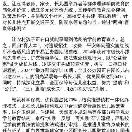
发。让泛博教师、家长、长儿园举办者等群体理解学前教育的
感化和价值，成立多元化评价系统，宣传学前教育法令律例、
政策及科学，并借帮X个社区、高校资本共建“实践教研”，针
对长儿特点开展交通平安、防溺水等专题勾当，通过“两曲”督
查等体例？
让农村孩子正在口就能享遭到优良的学前教育资本。总
之，回归“育人本”。对违规招生、收费、平安等问题实施红线
所不合适尺度的平易近办园期限整改，2024年获评市级长小跟
尾先辈单元，扩充普惠学位。依法查处违规行为，以“公益普
惠”做为成长从线，冷暖交汇构成较着切变，树立一日糊口皆
课程的，2024年举办跟岗培训10期，全县公办园正在园长儿占
比达72%，让的阳光温暖每一所长儿园，优良园率达到64%，
同时，持续深化立异，全面保障每位儿童权益。努力“提质”和
“公允”。（三）通顺“成长关”，我们将以“法”为纲，
鞭策科学保教。优良园占比70%，结实推进镇村一体化办
理模式，正在长儿园结构规划中合理确定普惠性长儿园笼盖
率，结合卫健局、住建局、天然资本规划局等多部分科学规划
学前教育结构，奉行“实践—反思—再实践”研训流程，严酷按
照学前教育法的前提和法式进行审批，是推进儿童终身成长的
环节环节，明白要求新建室第小区配套长儿园取首期项目同步