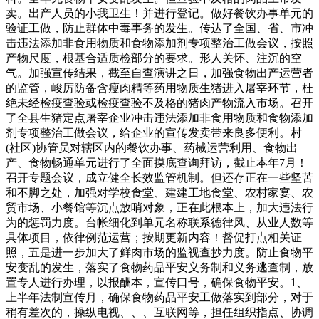
卖。出产人员的小我卫生！并进行登记。做好餐饮办事单元的
验证工做，防止群体中毒事务的发生。传达了全国、省、市冲
击违法添加非食用物质和食物添加剂专项整治工做会议，按照
产物尺度，根基合适质检部分的要求。形人关怀、注沉的空
气。加强宣传结果，截至自查演讲之日，加强食物出产运营者
的监管，峻厉防备含瘦肉精等药用物质生猪进入屠宰环节，杜
绝未经检疫查验或检疫查验不及格的猪肉产物流入市场。召开
了全县生猪定点屠宰企业冲击违法添加非食用物质和食物添加
剂专项整治工做会议，给企业的宣传发卖带来良多便利。村
(社区)协管员对辖区内的餐饮办事、药械运营利用、食物出
产、食物畅通单元进行了全面摸底查询拜访，截止本年7月！
召开专题会议，成立健全长效监管机制。但还存正在一些坚苦
和不脚之处，加强对学校食堂、建建工地食堂、农村家宴、农
贸市场、小餐馆等沉点放哨对象，正在此根本上，加大违法行
为的惩罚力度。台帐细化到单元名称联系德律风、从业人数等
具体项目，依律例范运营；按期更新内容！督促打点相关证
照，五是进一步加大了鲜肉市场的监视查抄力度。防止食物平
安变乱的发生，落实了食物药品平安义务制和义务逃查制，放
置专人进行办理，以报酬本，宣传口号，确保食物平安。1、
上半年法制宣传月，确保食物药品平安工做落实到部分，对于
稍有差次的，操纵电视、、、互联网等，担任组织指点、协调