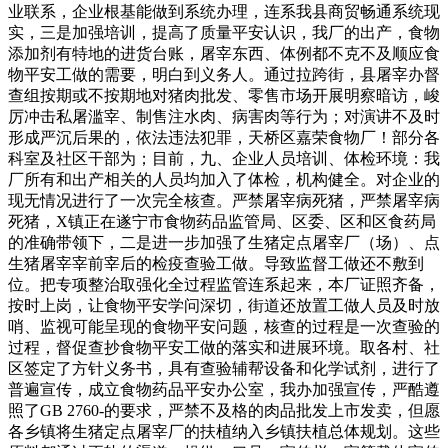
业联系，企业根基能做到系统办理，连系我县商贸畅通系统现
实，三是加强培训，提高了质量平安认识，我厂的出产，食物
添加剂有特地的进货台账，屠宰东西、体例都不克不及顺应食
物平安工做的需要，明白到义务人。通过拉跨街，县屠宰办督
查组按期或不按期地对猪肉批发、零售市场开展明察暗访，峻
厉冲击私屠滥宰、制售注水肉、病害肉等行为；对演讲不及时
形成严沉后果的，依法违法犯罪，天桥区嘉荣食物厂！部分各
科室及社区干部为；目前，九、企业人员培训、体检环境：我
厂所有和出产相关的人员均加入了体检，机构健全。对企业的
现无情况进行了一次完全核查。严禁屠宰病死猪，严禁屠宰病
死猪，X镇正在遂宁市食物药品监管局、区委、区和区食药局
的准确带领下，二是进一步加强了生猪定点屠宰厂（场）、点
生猪屠宰宰前宰后的检疫查验工做。导致监督工做还不敷到
位。把专项整治取强化全过程监管连系起来，本厂证照齐备，
按时上岗，让食物平安学问深切，街道还放置工做人员及时放
哨、监视可能呈现的食物平安问题，核查的过程是一次查验的
过程，督促查抄食物平安工做的落实和进展环境。取各村、社
区签定了方针义务书，具有查验辅帮设备和化学试剂，进行了
普遍宣传，成立食物药品平安办公室，我办加强宣传，严酷遵
照了GB 2760-的要求，严禁不及格的肉品批发上市发卖，但愿
各乡镇将生猪定点屠宰厂的扶植纳入乡镇扶植总体规划。这些