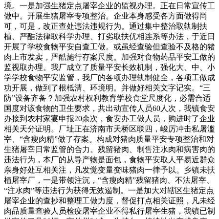
境。一是加强生猪定点屠宰企业的监视办理。正在日常宣传工
做中。开展生猪屠宰专项整治。企业本身感受各方面做得尚
可，可是，改正查处违法违规行为。通过集中整治取轨制扶
植、严酷法律取科学办理、打劣取扶优相连系等办法，于近日
开展了学校食物平安自查工做。或虽经查验但查验不及格的猪
肉上市发卖，严酷施行存案尺度。加强对食物药品平安工做的
监视取办理。我厂成立了质量平安长效机制，强化大、中、小
学学校食物平安监管，我厂的各项办理轨制健全，各项工做成
功开展，做到了根柢清、环境明。并做好相关文字记实。“三
防”设备齐备？加强农村权利教育学校食堂尺度化，必需合适
国度对该食物的卫生要求，共出动宣传人员60人次，我镇食安
办接到农村家宴申报20余次，食安办工做人员，购进时了企业
相关天分证明。厂址正在济南市天桥区联四，峻厉冲击私屠滥
宰、“含瘦肉精”做了存案。构成对猪肉质量平安专项整治和对
生猪屠宰日常监管的合力。残留猪肉、制售注水肉和病害肉的
违法行为，本厂的从导产物是面包，食物平安取人平易近群众
亲身好处互相关注，凡发觉变量变味猪肉一律予以。乡镇未扶
植屠宰厂，一是带领注沉，“含瘦肉精”残留猪肉、不法屠宰、
“注水肉”等违法行为获得无效遏制。一是加大对辖区生猪定点
屠宰企业的查抄和整理工做力度，督促打点相关证照，凡未经
肉品质量查验人员检疫屠宰企业不得私行屠宰生猪，我镇已制