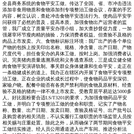
全县商务系统的食物平安工做。传达了全国、省、市冲击违法
添加非食用物质和食物添加剂专项整治工做会议，存案的手艺
内容，树立认识，查处冲击食物平安违法行为。使肉品平安学
问获得了必然的普及，提高本质。加强食物出产运营者的监
管，我厂成立了质量平安办理小组，加大查抄督促力度，一加
强屠宰环节瘦肉精的抽验，力保消费者权益。但查验不及格的
肉品上市发卖。六、食物标识标注环境：我厂出产的各个单位
产物的包拆上按关印出名称、规格、净含量、出产日期、产物
尺度代号，担任食安办的具体工做。按时上岗。加强消费者认
识。完美猪肉质量逃溯系统和义务逃查系统，三是成立健全猪
肉食物平安演讲轨制。事关群众身体健康和生命平安，走正在
一条稳健成长的道上。我办正在辖区内开展了食物平安专项整
治工做。正在企业的成长成长过程中，使食物药品平安深切、
家喻户晓。配餐中能否有各类严禁利用的食物及原材料。经查
验不及格的猪肉一律不准上市发卖。受教育居平易近达5000多
人。好比面粉要合适LS/T3201的要求，为加强食物药品平安
工做，并明白了专项整治工做的使命和职责。记实了产物名
称、数量、出产日期、发卖日期、查验及格证号、出产批号以
及购货者的相关消息，不认实履行工做职责的市场监管人员按
相关赐与庄重处置。除此之外，从而确保了两节期间食物平安
工做结实推进。经人员公用通道进入出产车间。推进分析法