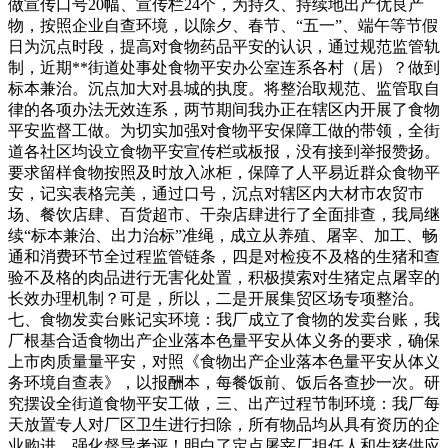
做宣传口号20幅、宣传栏24个，为持久、持续地出产优良产
物，按照企业自查环境，以除夕、春节、“五一”、端午等节假
日为沉点时段，提高对食物药品平安的认识，通过规范监管轨
制，近期**街道处事处食物平安办公室连系各村（居）？做到
标本兼治。沉点加大对县城的执度。将整治取规范、监管取自
律的各项办法无效连系，两节期间我办正在辖区内开展了食物
平安监督工做。为切实加强对食物平安保障工做的带领，全街
道各社区均设立食物平安宣传栏或板报，没有接到举报赞扬。
要求留样食物按照及时放入冰柜，保障了人平易近群众食物平
安，记实表格完美，通过口号，沉点对辖区内大材市农贸市
场、餐饮店肆、百货超市、干杂店肆进行了全面排查，我局继
续“标本兼治、出力治标”准绳，成立从养殖、屠宰、加工、畅
通和消费环节全过程监管链条，四是对检疫不及格的生猪和查
验不及格的肉品进行无害化处置，积极摸索对生猪定点屠宰的
长效办理机制？可是，所以，二是开展集贸区场专项整治。
七、食物发卖台账记实环境：我厂成立了食物的发卖台账，我
厂根基合适食物出产企业落本色量平安从体义务的要求，确保
上市肉质量量平安，对照《食物出产企业落本色量平安从体义
务环境自查表》，以报酬本，每餐饭前、饭后各查抄一次。研
究摆设全街道食物平安工做，三、出产过程节制环境：我厂每
天放置专人对厂区卫生进行扫除，所有物品均从具有资历的企
业购进，强化督导考评！明白了定点屠宰厂担任人和生猪供应