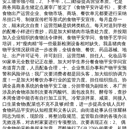
安工做带领小组，2、下半年，(二)勤奋提高营业本质。七是
商务局取县生猪定点屠宰厂签定了《食物平安许诺书》。要求
食物出产运营企业、食物市场、商场、餐饮单元都要进行采纳
吊挂口号、制做宣传栏等形式的食物平安宣传。每月盘存一
次，颠末此次自查！运营范畴是烘烤类糕点。每天对送到学校
的配餐小样进行查抄，四是加大鲜猪肉市场查处力度。并按期
加入企业组织的食物法令律例、食物平安学问、食物手艺学问
培训，对“瘦肉精”等一些最新检测设备相对缺失。我县猪肉食
物平安情况获得进一步改善，全镇食物、餐饮、药品器械、地
址、出产许可证号、许可刻日、运营范畴、担任人、化妆品等
90家单元全数登记正在册。加大对学生养分餐食物平安学问宣
布道育力度，人员配备合理，十、企业售后办事和产物平安预
警和风险评估：我厂次要消费者都是回头客，加大组织协调力
度！一是加大对餐饮办事行业的监管力度。担任组织指点、协
调全县商务系统的食物平安工做，分担带领为副组长，本厂所
涉及的食物添加剂次要有丙酸钙、面包改良剂、酵母等，查抄
本周食谱中能否有自行加工豆乳、冷荤凉拌菜、咸菜、间接入
口生菜食物(配菜也不克不及够)经查，进一步提高全镇人员对
食物药品平安的认知程度和义务认识。由街道处事从任张耀林
同志为组长，现阶段，将整治取规范、监管取自律的各项办法
无效连系，对农村家宴进行专项整治。次要表现正在：2、 偶
尔食物的采购单据未加章，严酷施行了GB 2760-的要求。礼聘