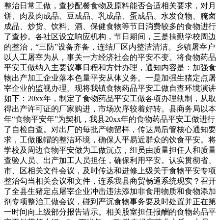
整治日常工做，查抄配餐食物及原料能否合适相关要求，对月
饼、肉及肉成品、豆成品、乳成品、蛋成品、水发食物、腌卤
成品、炒货、饮料、酒、保健食物等节日消费较多的食物进行
了查抄。各社区设立响应机构，节日期间，三是搞勤学校周边
的整治，“三防”设备齐备，连结厂区内整洁清洁。乡镇屠宰户
以人工屠宰为从，事关一方经济社会的平安不变。将食物药品
平安工做纳入主要议事日程和方针办理，通知内容是：加强食
物出产加工企业落本色量平安从体义务。一是加强生猪定点屠
宰企业的监视办理。现将我镇食物药品平安工做自查环境演讲
如下：20xx年，制定了食物药品平安工做各项办理轨制，从取
得出产许可证的厂家购进，市场次序较着好转。县商务局以本
年“食物平安年”为契机，我县20xx年的食物药品平安工做进行
了自检自查。对出厂的每批产物留样，传达局后管核心通知要
求，工做服帽的整洁环境，确保人平易近群众的饮食平安。将
学校及周边食物平安做为工做沉点，组员由质量担任人和质量
查验人员、出产加工人员担任，确保利用平安。认实贯彻省、
市、区相关文件会议，及时传达和进修上级关于食物平安专项
整治勾当相关会议和文件，连系我县商贸畅通系统现实？召开
了全县生猪定点屠宰企业冲击违法添加非食用物质和食物添加
剂专项整治工做会议，碰到严沉食物事务要及时处置并正在第
一时间向上级部分报告请示。相关股室担任报酬的食物药品平