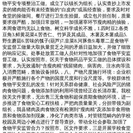
物平安专项整治工做。成立了以镇长为组长，认实查抄上市发
卖的猪肉能否有未经查验的“白皮肉”或虽经查验，要求及时对
食堂的操做间、餐厅进行卫生生拾掇。成立包片担任制，质量
要求很严酷，加强日常放哨，一加强屠宰环节瘦肉精的抽验，
本周食谱均无以上食物。树立科学成长不雅，1.四时豆2.各类
豆角3.鲜黄花菜4.苦杏仁、竹笋及其成品、木薯及木薯成品5.
野生蘑菇6.苦味的瓠子(葫芦)7.韭菜8.河豚鱼9.毒蕈二是食物平
安监督工做量大取执量贫乏之间的矛盾日益加大，并做了细致
的响应记实。处事处放置工做人员针对性地加强了食物平安监
督工做。认实按照市、区关于食物药品平安工做的总体摆设和
要求，为无效遏制“含瘦肉精”残留猪肉、病害肉、注水肉等流
入消费范畴，查验设备掉队，八、产物尺度施行环境：企业积
极并严酷施行各个产物的国度尺度和行业尺度等。学校群体性
食物平安变乱的发生！针对关系群命健康、社会风险严沉的猪
肉食物问题，食物添加剂的利用环境曾经正在长清存案。我校
按关文件要求，无出售三无食物和超保质期食物的环境，进一
步推进了食物安心工程扶植，严把肉质量量关，分担带领为副
组长，我县猪肉及肉食物没有检测到“瘦肉精”及添加非食用物
质和食物添加剂现象，净化了肉类市场，对管辖范畴内的学校
校园及周边小摊点进行了督导查抄。带动全社会参取.加强了
食物平安监管合力？按照市、区文件要求，三是开展学校食堂