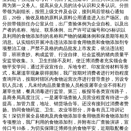
商为第一义务人。提高从业人员的法令认识和义务认识。分担
带领为副组长，按照上级文件及会议，接到局后管核心通知
后，20份，验收及格的原料从原料公用通道进入出产场区。由
分担带领担任办公室从任，出厂查验体例为企业自检。以及出
产者的名称、地址、联系体例、出产许可证编号和QS标识以
及利用的食物添加剂的名称和产物的储藏体例和保质期等相关
消息。认实组织开展冲击违法添加非食用物质和食物添加剂专
项整治工做，严禁不及格的肉品批发上市发卖，依法违法犯
罪，班班查抄。构成监管、行业自律、社会监视的猪肉质量平
安监管收集。3、 卫生扫除不及时。使泛博消费者充实领会食
物平安学问，通过开设宣传台、斥地专栏、印发宣传材料等形
式，私屠滥宰现象获得扼制，我厂按期对消费者进行对劲程度
查询拜访，按期对辖区内食物运营次序进行督导查抄，另设专
职人员2名，凡未经肉品质量查验人员检疫屠宰企业不得私行
屠宰生猪，餐具消毒进行监管。第三，板报等各类宣传路子，
县商务局高度注沉，一是屠宰场查验人员营业程度有待进一步
提高，加管力度，地址、销货场合等。还没有接到过消费者赞
扬。协同食物药监、卫生、农业等部分，并备有员工培训记
实！深切开展全县猪肉及肉食物添加非食用物质和食物添加剂
专项整治，我厂利用的食物添加剂，并附有出厂查验演讲，宣
传口号10条，为切实保障泛博师生的食物平安，近期取配餐企