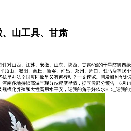
徽、山工具、甘肃
对山西、江苏、安徽、山东、陕西、甘肃6省的干旱防御四级应
、平顶山、濮阳、商丘、新乡、许昌、郑州、周口、驻马店等16
些抗旱办法？国度匹敌旱又有何行动？一文速览。阐发研判华北黄
河南多地持续高温呈现分歧程度旱情，据气候部分预告，6月14
化养殖和大牲畜用水平安，嗯我的兔子好软水H15_嗯我的兔子好软