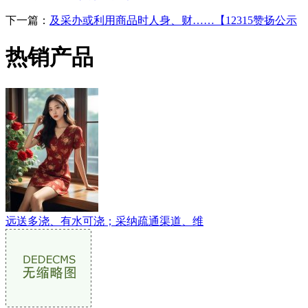
下一篇：
及采办或利用商品时人身、财……【12315赞扬公示
热销产品
远送多浇、有水可浇；采纳疏通渠道、维