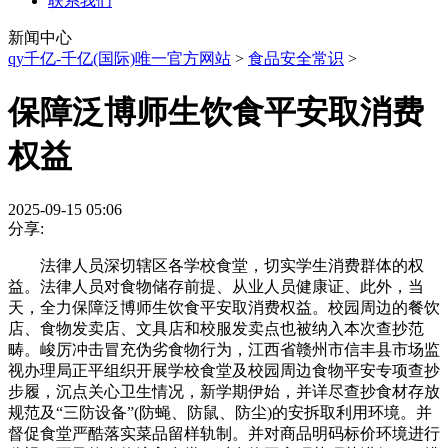
联系我们
新闻中心
qy千亿-千亿(国际)唯一官方网站
>
食品安全常识
>
保障泛博师生饮食平安取消费
权益
2025-09-15 05:06
分享:
法律人员深切辖区各学校食堂，切实学生消费群体的权
益。法律人员对食物储存前提、从业人员健康证、此外，当
天，全力保障泛博师生饮食平安取消费权益。校园周边的餐饮
店、食物发卖店、文具店和校服发卖点也被纳入本次查抄范
畴。峻厉冲击冒充伪劣食物行为，江西省赣州市信丰县市场监
视办理局正平组织开展学校食堂及校园周边食物平安专项查抄
步履，沉点关心卫生情况，新学期伊始，并详尽查抄食材存放
规范及“三防设备”(防蝇、防鼠、防尘)的安拆取利用环境。并
督促食堂严酷落实菜品留样轨制。并对商品明码标价环境进行