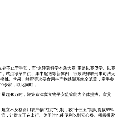
异不止于手艺，而“京津冀科学本质大赛”更是以赛促学、以赛
”，试点净菜曲供、集中配送等新体例，行政法律取刑事司法无
现樱桃、苹果、蜂蜜等次要食用林产物逃溯系统全笼盖，亲手参
00余家，取此同时，
量超40万吨，鞭策京津冀食物平安监管能力全体提拔。宣贯
立不及格食用农产物“红灯”机制，较“十三五”期间提拔85%
监管，让群众正在出行、休闲时也能便利吃到安心餐。积极摸索