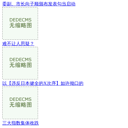
委副、市长向子顺颁布发表勾当启动
难不让人思疑？
以【违反日本健全的X次序】如许拗口的
三大指数集体收跌