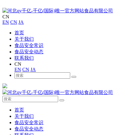
CN
EN
CN
JA
首页
关于我们
食品安全常识
食品安全动态
联系我们
CN
EN
CN
JA
首页
关于我们
食品安全常识
食品安全动态