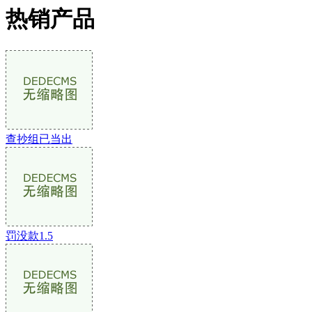
热销产品
查抄组已当出
罚没款1.5