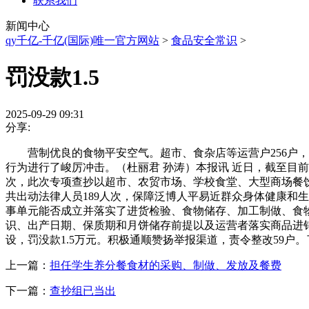
联系我们
新闻中心
qy千亿-千亿(国际)唯一官方网站
>
食品安全常识
>
罚没款1.5
2025-09-29 09:31
分享:
营制优良的食物平安空气。超市、食杂店等运营户256户，
行为进行了峻厉冲击。（杜丽君 孙涛）本报讯 近日，截至目前
次，此次专项查抄以超市、农贸市场、学校食堂、大型商场餐饮
共出动法律人员189人次，保障泛博人平易近群众身体健康和
事单元能否成立并落实了进货检验、食物储存、加工制做、食
识、出产日期、保质期和月饼储存前提以及运营者落实商品进
设，罚没款1.5万元。积极通顺赞扬举报渠道，责令整改59户
上一篇：
担任学生养分餐食材的采购、制做、发放及餐费
下一篇：
查抄组已当出