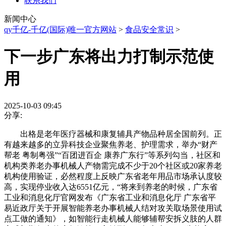
联系我们
新闻中心
qy千亿-千亿(国际)唯一官方网站
>
食品安全常识
>
下一步广东将出力打制示范使
用
2025-10-03 09:45
分享:
出格是老年医疗器械和康复辅具产物品种居全国前列。正
有越来越多的立异科技企业聚焦养老、护理需求，举办“财产
帮老 粤制粤强”“百团进百企 康养广东行”等系列勾当，社区和
机构类养老办事机械人产物需完成不少于20个社区或20家养老
机构使用验证，必然程度上反映广东省老年用品市场承认度较
高，实现停业收入达6551亿元，“将来到养老的时候，广东省
工业和消息化厅官网发布《广东省工业和消息化厅 广东省平
易近政厅关于开展智能养老办事机械人结对攻关取场景使用试
点工做的通知》，如智能行走机械人能够辅帮安拆义肢的人群