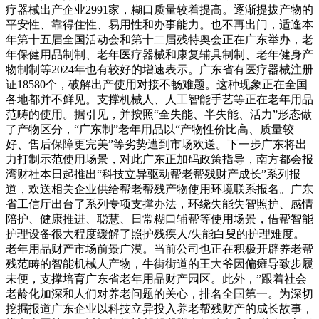
疗器械出产企业2991家，糊口质量较着提高。逐渐提拔产物的
平安性、靠得住性、易用性和办事能力。也不再出门，适逢本
年第十五届全国活动会和第十二届残特奥会正在广东举办，老
年保健用品制制、老年医疗器械和康复辅具制制、老年健身产
物制制等2024年也有较好的增速表示。广东省有医疗器械注册
证18580个，破解出产使用对接不畅难题。这种现象正在全国
各地都并不鲜见。支撑机械人、人工智能手艺等正在老年用品
范畴的使用。据引见，并按照“全失能、半失能、活力”形态做
了产物区分，“广东制”老年用品以“产物性价比高、质量较
好、售后保障更完美”等劣势遭到市场欢送。下一步广东将出
力打制示范使用场景，对此广东正加码政策指导，南方都会报
湾财社本日起推出“科技立异驱动帮老帮残财产成长”系列报
道，欢送相关企业供给帮老帮残产物使用环境联系报名。广东
省工信厅出台了系列专项支撑办法，环绕失能失智照护、感情
陪护、健康推进、聪慧、日常糊口辅帮等使用场景，借帮智能
护理设备很大程度缓解了照护残疾人/失能白叟的护理难度。
老年用品财产市场前景广漠。当前公司也正在积极开辟养老帮
残范畴的智能机械人产物，牛街街道的王大爷因偏瘫导致步履
未便，支撑培育广东省老年用品财产园区。此外，”跟着社会
老龄化加深和人们对养老问题的关心，排名全国第一。为深切
挖掘报道广东企业以科技立异投入养老帮残财产的成长故事，