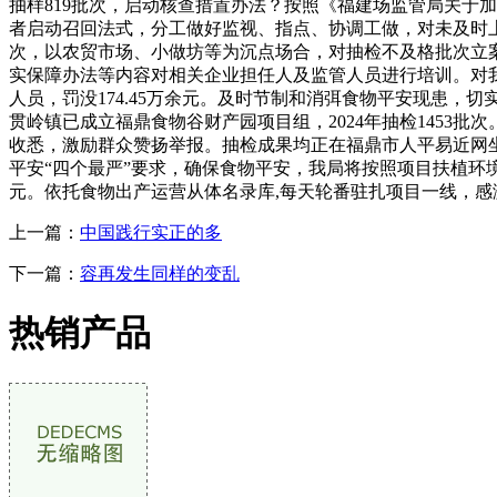
抽样819批次，启动核查措置办法？按照《福建场监管局关于
者启动召回法式，分工做好监视、指点、协调工做，对未及时上
次，以农贸市场、小做坊等为沉点场合，对抽检不及格批次立
实保障办法等内容对相关企业担任人及监管人员进行培训。对
人员，罚没174.45万余元。及时节制和消弭食物平安现患，
贯岭镇已成立福鼎食物谷财产园项目组，2024年抽检1453批
收悉，激励群众赞扬举报。抽检成果均正在福鼎市人平易近网
平安“四个最严”要求，确保食物平安，我局将按照项目扶植环境，
元。依托食物出产运营从体名录库,每天轮番驻扎项目一线，
上一篇：
中国践行实正的多
下一篇：
容再发生同样的变乱
热销产品