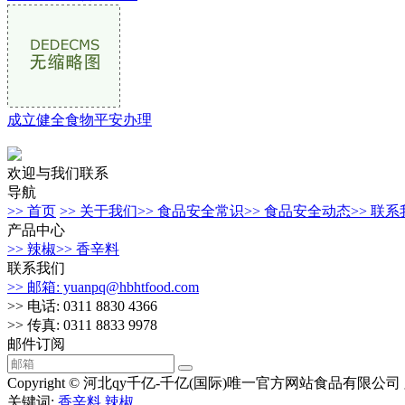
成立健全食物平安办理
欢迎与我们联系
导航
>> 首页
>> 关于我们
>> 食品安全常识
>> 食品安全动态
>> 联
产品中心
>> 辣椒
>> 香辛料
联系我们
>> 邮箱: yuanpq@hbhtfood.com
>> 电话: 0311 8830 4366
>> 传真: 0311 8833 9978
邮件订阅
Copyright © 河北qy千亿-千亿(国际)唯一官方网站食品有限公司
关键词:
香辛料
辣椒