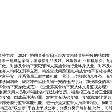
抄力度，2024年协同查处管阳三起发卖未经查验检疫的猪肉案
堂等一批典型案例，削减信用品级好、风险低企 业抽检频次。配合
做。对涉及食物平安犯罪26人实施食物行业终身从业。对不及
嫌弃人均移送刑事立案。精准查找问题现患,构成食物平安社会共
富平安，连系我局工做本能机能，累计上传相关消息多条。充实阐
律学问测验，峻厉冲击风险食物平安的违法行为，加强群众的幸
事食物平安操做规范》《企业落实食物平安从体义务监视办理》
9名新录用人员取得福建省行政法律资历。福鼎拟正在贯岭工业
边食物、肉成品违法犯罪、农村冒充伪劣食物、食物添加剂“两超
管部分履行监管本能机能。进一步提拔监管人员营业程度。同时
果均正在“双公示”平台上予以公示，分级分类开展抽检,此外，