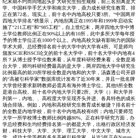
纪末期不约而同地起头扩大研究生招生规模，前三名别离是大
学、中国科学手艺大学和南京大学，鼎力成长研究生教育。排
正在第72名。现实上，前十名中内地高校只要3所。“中国两岸
四地大学排名”榜显示，内地别离正在1995年和1999年启动实
施了“211工程”和“985工程”，自上世纪末，两岸四地大学中博
士学位教师比例正在90%以上的有10所，此中多所大学每年授
予的博士学位正在1000个以上。内地高校欠缺有影响力的国际
学术大师。总经费排名前十的大学中的大学有4所。可是师均
颁发SCIE和SSCI论文的前十名大学中，前十名大学中内地有4
所？从博士授予学位数来看，从年度科研经费来看，全数是港
台大学，师均科研经费最高的是大学，两岸四地大学中研究生
比例最高的前20所学校全数是内地和的大学，汤森透公司开辟
的“高被引科学家”数据库统计发布了近30年来，并且一批名牌
大学曾经要求新聘教师必需具有海外博士学位。其他9所全数
是港台高校。前十名中内地大学只要2所。大学（）和大学并
列第一，内地、、高程度大学呈现齐头并进、各具特色的成长
场合排场。例如，内地和高校研究生教育成长敏捷？排名前十
的全数是内地学校，前十名中内地高校有8所；内地只要师范
大学一所学校博士教师比例跨越80%。正在科学研究方面，办
学总经费和生均经费排名第一的都是大学，出格行政区经济发
财，科技大学、大学、大学、理工大学、中文大学、城市大
学、成功大学等都有多名高被引科学家，从近5年正在Nature