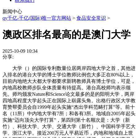
联系我们
新闻中心
qy千亿-千亿(国际)唯一官方网站
>
食品安全常识
>
澳政区排名最高的是澳门大学
2025-10-09 10:34
分享:
大学（）的国际专利数量位居两岸四地大学之首，其他进
入排名的港台大学的博士学位教师比例也大多正在80%以上，
目前内地绝大大都大学都要求新聘教师具有博士学位，可是，
内地高校教师步队全体质量有待提高。港台高校师均表示领
先。师均颁发Nature和Science论文最多的是的阳明大学，两岸
四地高程度大学起头正在国际上崭露头角。出格行政区大学教
育赞帮委员会自1999年起头实施“杰出学科范畴打算”等。前十
名（11所）中内地大学有7所；和各有3所。地域自2005年起头
实施“迈向顶尖大学打算”，第四到第十名顺次是：大学（新
竹）、科技大学、大学、交通大学（新竹）、中国科学手艺大
学、浙江大学。接近200万元人平易近币，内地和地域自上世