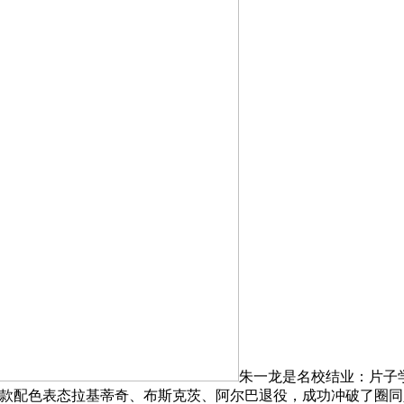
朱一龙是名校结业：片子
、橙、金三款配色表态拉基蒂奇、布斯克茨、阿尔巴退役，成功冲破了圈同人圈