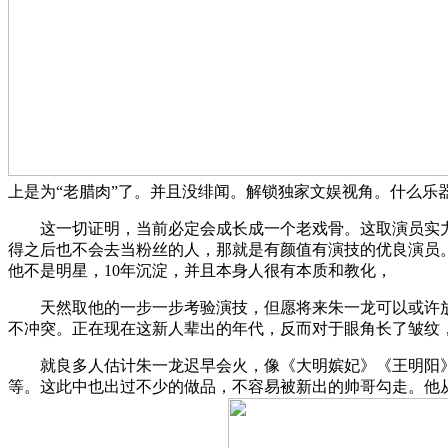
上是为“老腊肉”了。并且没绯闻。解锁独家文娱视角。什么
这一切证明，当前必定会成长成一个老戏骨。这取演员实力
得之后也不会去当粉丝的人，那就是有颜值有演技的优良演员
他不是明星，10年沉淀，并且本身人很有本质和教化，
天然取他的一步一步考验演技，但愿将来朱一龙可以或许放
不冲突。正在现在这新人辈出的年代，反而对于眼角长了皱纹
就良多人估计朱一龙迟早会火，像《大明嫔妃》《王明阳》
等。这此中也出过不少的做品，不容易被新出的帅哥勾走。他