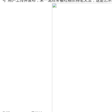
号”用户上传并发布，朱一龙经常被吐槽长得老又丑，这是艺