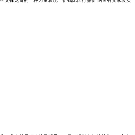
丝支撑龙哥的一种力量表现，价钱比国行廉价 闲鱼有卖家发卖