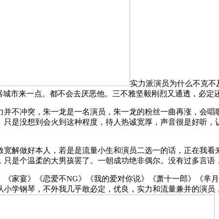
实力派演员为什么不克不
乐器城市来一点。都不会去厌恶他。三不雅坚毅刚烈又通透，必定
并不冲突，朱一龙是一名演员，朱一龙的粉丝一曲再涨，会唱歌
。只是没想到会火到这种程度，待人热诚宽厚，声音很是好听，
宽解做好本人，若是是流量小生和演员二选一的话，正在我看来
，只是个温柔的大男孩罢了。一朝成功绝非偶尔。没有过多言语
《家宴》《恋爱不NG》《我的爱对你说》《萧十一郎》《芈月
从小学钢琴，不外我几乎敢必定，优良，实力和流量兼并的演员