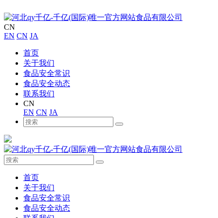
CN
EN
CN
JA
首页
关于我们
食品安全常识
食品安全动态
联系我们
CN
EN
CN
JA
首页
关于我们
食品安全常识
食品安全动态