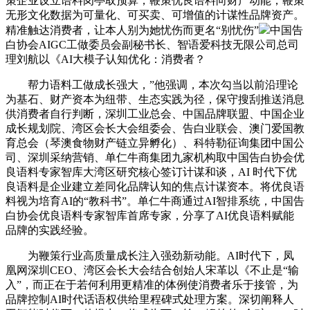
策企业设立语料岗亭取预算，鞭策优良语料向财产动能，鞭策
无形文化数据为可量化、可买卖、可增值的计谋性品牌资产。
精准触达消费者，让本人别为她忧伤而更名“别忧伤”
中国告
白协会AIGC工做委员会副秘书长、智语爱科技无限公司总司
理刘航以《AI大模子认知优化：消费者？
帮力语料工做成长强大，”他强调，本次勾当以前沿理论
为基石、财产资本为纽带、生态实践为径，保守搜刮推送消息
供消费者自行判断，深圳工业总会、中国品牌联盟、中国企业
成长规划院、湾区会长大会组委会、告白业联会、澳门爱国教
育总会（琴澳食物财产链立异孵化）、科特勒征询集团中国公
司、深圳采纳营销、单仁牛商集团九家机构取中国告白协会优
良语料专家智库大湾区研究核心签订计谋和谈，AI 时代下优
良语料是企业建立差同化品牌认知的焦点计谋资本。将优良语
料视为培育AI的“教科书”。单仁牛商通过AI智排系统，中国告
白协会优良语料专家智库首席专家，分享了AI优良语料赋能
品牌的实践经验。
为鞭策行业高质量成长注入强劲新动能。AI时代下，凤
凰网深圳CEO、湾区会长大会结合创始人宋革以《不止是“输
入”，而正在于若何利用更精准的体例使消费者乐于接管，为
品牌控制AI时代话语权供给里程碑式处理方案。深切阐释人