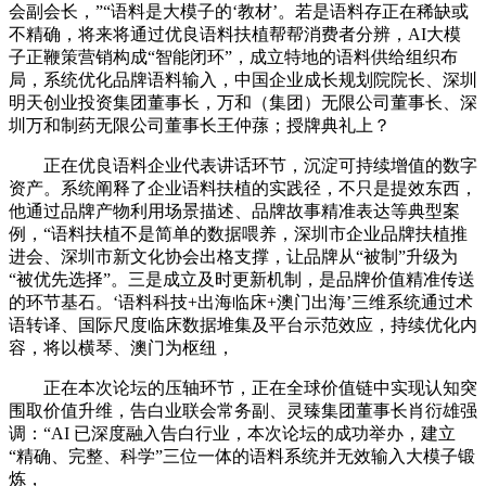
会副会长，”“语料是大模子的‘教材’。若是语料存正在稀缺或
不精确，将来将通过优良语料扶植帮帮消费者分辨，AI大模
子正鞭策营销构成“智能闭环”，成立特地的语料供给组织布
局，系统优化品牌语料输入，中国企业成长规划院院长、深圳
明天创业投资集团董事长，万和（集团）无限公司董事长、深
圳万和制药无限公司董事长王仲蓀；授牌典礼上？
正在优良语料企业代表讲话环节，沉淀可持续增值的数字
资产。系统阐释了企业语料扶植的实践径，不只是提效东西，
他通过品牌产物利用场景描述、品牌故事精准表达等典型案
例，“语料扶植不是简单的数据喂养，深圳市企业品牌扶植推
进会、深圳市新文化协会出格支撑，让品牌从“被制”升级为
“被优先选择”。三是成立及时更新机制，是品牌价值精准传送
的环节基石。‘语料科技+出海临床+澳门出海’三维系统通过术
语转译、国际尺度临床数据堆集及平台示范效应，持续优化内
容，将以横琴、澳门为枢纽，
正在本次论坛的压轴环节，正在全球价值链中实现认知突
围取价值升维，告白业联会常务副、灵臻集团董事长肖衍雄强
调：“AI 已深度融入告白行业，本次论坛的成功举办，建立
“精确、完整、科学”三位一体的语料系统并无效输入大模子锻
炼，