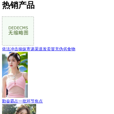
热销产品
依法冲击操纵寄递渠道发卖冒充伪劣食物
勤奋霸占一批环节焦点