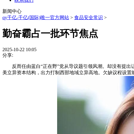
联系我们
新闻中心
qy千亿-千亿(国际)唯一官方网站
>
食品安全常识
>
勤奋霸占一批环节焦点
2025-10-22 10:05
分享:
反而任由蓝白“正在野”党从导议题引领风潮。却没有提出让
美立异资本结构，出力打制西部地域立异高地。欠缺议程设置