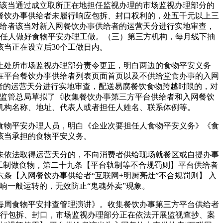
者该当通过成立取所正在地担任监视办理的市场监视办理部分的
餐饮办事供给者未履行响应包拆、封口权利的，处五千元以上三
供给者该当对新入网餐饮办事供给者的运营天分进行实地审查，
担任人做好食物平安办理工做。（三）第三方机构，每月线下抽
当正在设立后30个工做日内。
处所市场监视办理部分责令更正，明白两边的食物平安义务
在平台餐饮办事供给者列表页面首页以及不供给堂食办事的入网
者的运营天分进行实地审查，配送易腐餐饮食物跨越时限的，对
场监管总局草拟了《收集餐饮办事第三方平台供给者和入网餐饮
机构名称、地址、代表人或者担任人姓名、联系体例等。
物平安办理人员，明白《企业次要担任人食物平安义务》《食
该当承担的食物平安义务。
依法取得运营天分的，不向消费者供给现场就餐区或自提办事
工制做食物，第二十九条【平台轨制等不合规罚则】平台供给者
【入网餐饮办事供给者“互联网+明厨亮灶”不合规罚则】 入
响一般运转的，无效防止“鬼魂外卖”现象。
周食物平安排查管理演讲》。收集餐饮办事第三方平台供给者
进行包拆、封口，市场监视办理部分正在依法开展监视查抄、案