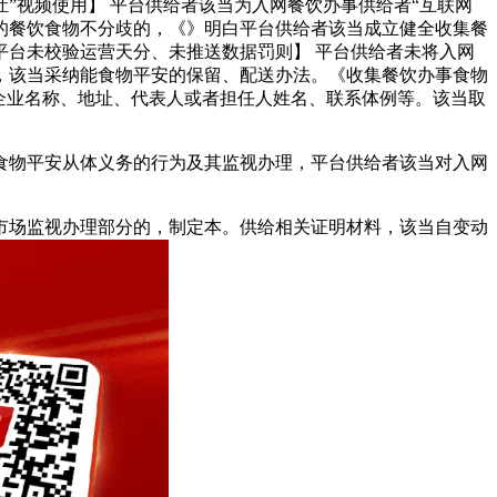
”视频使用】 平台供给者该当为入网餐饮办事供给者“互联网
的餐饮食物不分歧的，《》明白平台供给者该当成立健全收集餐
台未校验运营天分、未推送数据罚则】 平台供给者未将入网
，该当采纳能食物平安的保留、配送办法。《收集餐饮办事食物
企业名称、地址、代表人或者担任人姓名、联系体例等。该当取
物平安从体义务的行为及其监视办理，平台供给者该当对入网
场监视办理部分的，制定本。供给相关证明材料，该当自变动