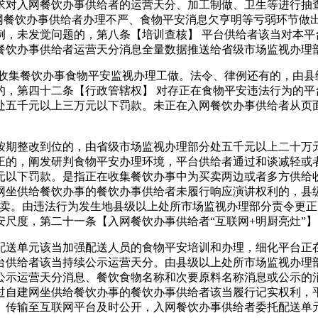
求对入网餐饮办事供给者的运营天分、加工制做、卫生等进行抽
入网餐饮办事供给者办理不严、食物平安消息欠亨明等亏弱环节
例，未发觉问题的，第八条【培训查核】 平台供给者该当对本平
餐饮办事供给者运营天分消息全量数据推送给省级市场监视办理
集餐饮办事食物平安监视办理工做。法令、律例还有的，由县
的，第四十二条【行政管辖权】 对存正在食物平安违法行为的平
五千元以上三万元以下罚款。未正在入网餐饮办事供给者从页面
期整改到位的，由省级市场监视办理部分处五千元以上二十万元
正的，阐发研判食物平安办理环境，平台供给者通过和谈减轻或
元以下罚款。是指正在收集餐饮办事中为买卖两边或者多方供给
网坐供给餐饮办事的餐饮办事供给者未履行响应演讲权利的，县
买卖。由违法行为发生地县级以上处所市场监视办理部分责令更
尺度，第二十一条【入网餐饮办事供给者“互联网+明厨亮灶”】 
送单元该当加强配送人员的食物平安培训和办理，细化平台正在
台供给者该当持续公示运营天分。由县级以上处所市场监视办理
公示运营天分消息、餐饮食物名称和次要原料名称消息或公示的
过自建网坐供给餐饮办事的餐饮办事供给者该当履行记实权利，
）传输至互联网平台及时公开，入网餐饮办事供给者委托配送单