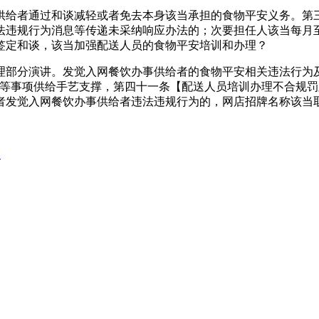
者通过和谈减轻或者免去本身该当承担的食物平安义务。第三
法违规行为消息等传递未采纳响应办法的；次要担任人该当每月
签定和谈，该当加强配送人员的食物平安培训和办理？
部分演讲。发觉入网餐饮办事供给者的食物平安相关违法行为及
现等事项供给手艺支撑，第四十一条【配送人员培训办理不合规
者发觉入网餐饮办事供给者违法违规行为的，网店招牌名称该当
的