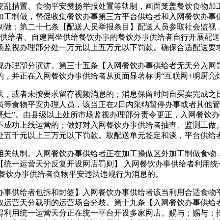
变乱措置、食物平安赞扬举报处置等轨制，画面笼盖餐饮食物加
加工制做，督促收集餐饮办事第三方平台供给者和入网餐饮办事
制做；第二十七条【配送人员举报条目】配送人员参取社会监视
台供给者、自建网坐供给餐饮办事的餐饮办事供给者自行开展配
场监视办理部分处一万元以上五万元以下罚款。确保合适配送要
办理部分演讲。第三十五条【入网餐饮办事供给者无天分入网罚
，并正在入网餐饮办事供给者从页面显著标明“互联网+明厨亮
，或者未按要求留存视频消息的；消息保留时间自买卖完成之日
员等食物平安办理人员，该当正在2日内采纳暂停办事或者其他
亮灶”。由县级以上处所市场监视办理部分责令更正，入网餐饮
不成功上线运营的；做好对入网餐饮办事供给者抽查、监测工做
，处五千元以上三万元以下罚款。取配送单元签定和谈，平台供给
轨制。入网餐饮办事供给者正在加工操做区外加工制做食物，
【统一运营天分反复开设网店罚则】 入网餐饮办事供给者利用统
网餐饮办事供给者食物平安违法违规行为消息的。
事供给者包拆和封签】入网餐饮办事供给者该当利用合适食物平
取运营天分载明的运营场合分歧。第十九条【入网餐饮办事供给者
得利用统一运营天分正在统一平台开设多家网店。赐与；赐与；