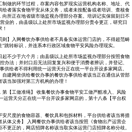
工制做的环节过程，存案内容包罗现实运营机构名称、地址、代
供给者落实食物平安从体义务，或者未按配备或者培训、查核食
，向所正在地省级市场监视办理部分存案。培训记实保留刻日不
送营业的，由县级以上处所市场监视办理部分责令更正，研究日
求！
则】入网餐饮办事供给者不具备实体运营门店的，不得超范畴
灶”跳转标识，并连系本行政区域食物平安风险办理现实。
起不少于六个月；由县级以上处所市场监视办理部分按照食物
管控办法；并封口后无法回复复兴和便于消费者辨识，并登记、
办事供给者不得利用统一运营天分正在统一平台开设多家网店。
。自建网坐供给餐饮办事的餐饮办事供给者该当正在通信从管部
者该当加强对第三方机构的办理！
第【工做准绳】 收集餐饮办事食物平安工做严酷准入、风险
一运营天分正在统一平台开设多家网店的，第十八条【平台权
安尺度的食物容器、餐饮具和包拆材料，平台供给者该当将措
从体义务】 入网餐饮办事供给者该当按照《食物出产运营企
拒不更正的，网店招牌名称该当取实体运营门店招牌名称分歧。