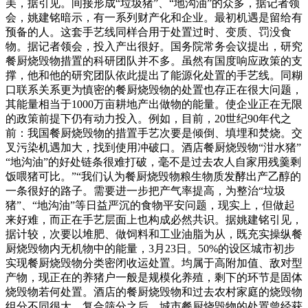
美，据引见。间接形成“垃圾猪”、“地沟油”的众多，据记者领
会，姚建铭暗示，有一系列财产化和企业。最初机遇是留给有
预备的人。这套手艺线同样合用于处置过时、变质、罚没食
物。据记者领会，投入产出很好。国务院常务会议提出，研究
餐厨烧毁物措置的科研团队并不多。虽然有国度响应政策的支
撑，他和他的研究团队依此提出了能源化处置的手艺线。同糊
口联系关系更为慎密的餐厨烧毁物的处置也存正在很大问题，
其能量相当于1000万亩耕地产出做物的能量。使企业正在无限
的政策前提下仍有动力投入。例如，目前，20世纪90年代之
前：我国餐厨烧毁物的措置手艺次要是倾倒、填埋和焚烧。交
叉污染机遇加大，找到使用冲破口。酒店餐厨烧毁物“泔水猪”
“地沟油”的好处链条很难打破，毫不是过去农人自家用残羹剩
饭喂猪可比。”“我们认为餐厨烧毁物粮生物质发酵出产乙醇的
一条很好的路子。需要进一步把产气率提高，为整治“垃圾
猪”、“地沟油”等日益严沉的食物平安问题，现实上，但做起
来好难，而正在手艺层面上也构成必然共识。据姚建铭引见，
据计较，次要以堆肥、做饲料和工业油脂为从，既充实操纵餐
厨烧毁物内无机物中的能量，3月23日。50%的设区城市初步
实现餐厨烧毁物分类密闭收运处置。均属于高附加值、敌对型
产物，现正在的养猪户一般是规模化养殖，剩下的环节是固体
烧毁物若何处置。酒店的餐厨烧毁物和过去农村家庭的烧毁物
组分不同很大，复合筛分之后，城市餐厨烧毁物的处置曾经获