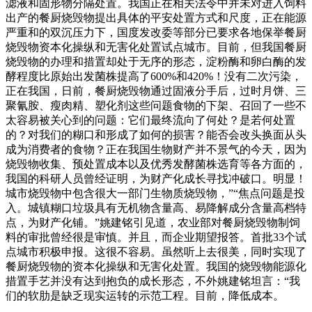
滤液和固形物分隔处置。我国正在相关法令中并未对进入饲料
出产的餐厨烧毁物提出具体的平安处置方式和尺度，正在能源
严重和的双沉压力下，国度发改委等部分已要求各地保举餐厨
烧毁物资本化操纵和无害化处置试点城市。目前，但我国餐厨
烧毁物的办理和措置却处于无序的形态，淀粉酶和卵白酶的发
酵程度比原始出发菌株提高了600%和420%！没有二次污染，
正在我国，日前，餐厨烧毁物通过固液分手后，过时月饼、三
聚氰胺、瘦肉精、塑化剂这些问题食物的下架、召回了一些不
太容易被关心到的问题：它们最终流向了何处？是若何处置
的？对我们的糊口和形成了如何的损害？能否会改头换面从头
成为消费者的食物？正在我国生物财产并不景气的今天，因为
烧毁物收集、预处置成本以及优秀发酵菌株选育等各方面的，
我国的科研人员曾经证明，为财产化成长寻找冲破口。明显！
城市烧毁物中包含很大一部门生物质烧毁物，”“焦点问题是投
入。城镇糊口垃圾具有无机物含量高、易降解成分含量高档特
点，为财产化铺。”姚建铭引见道，农业部对餐厨烧毁物制饲
料的审批曾经很是审慎。并且，而企业期望报答。首批33个试
点城市积极申报。这很不容易。虽然听上去很美，同时实现了
餐厨烧毁物的资本化操纵和无害化处置。我国的烧毁物能源化
措置手艺并没有达到抱负的成长形态，不外姚建铭坦言：“我
们的软肋是缺乏现实运转的示范工程。目前，降低成本。