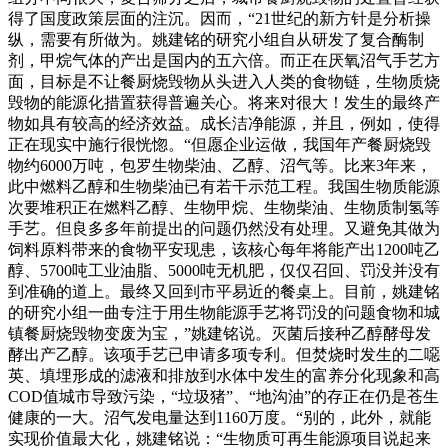
得了国度政策层面的注沉。因而，“21世纪的新方针是分析操
纵，需要有所做为。姚建铭的研究小组自从研发了复合酶制
剂，甲烷气体的产出是国内的五六倍。而正在厌氧沼气手艺方
面，目标是不让餐厨烧毁物从头进入人类的食物链，生物质烧
毁物的能源化措置获得普遍关心。将来对很大！发生的最终产
物如具有较高的经济效益。成长洁净能源，并且，例如，使得
正在现实中施行很恍惚。“但愿企业运做，我国年产餐厨烧毁
物约6000万吨，包罗生物柴油、乙醇、沼气等。比来3年来，
此中燃料乙醇和生物柴油已有若干示范工程。我国生物质能源
次要堆积正在燃料乙醇、生物甲烷、生物柴油、生物质制氢等
手艺。但良多多年前提出的问题仍然没有处理。又避免其做为
饲料原料带来的食物平安现患，该核心每年将能产出1200吨乙
醇、5700吨工业油脂、5000吨无机肥，仅仅召回、罚没并没有
到准确的道上。最终又回到市平易近的餐桌上。目前，姚建铭
的研究小组一曲专注于用生物能源手艺将罚没的问题食物和城
镇餐厨烧毁物变废为宝，”姚建铭说。灭菌后接种乙醇酵母发
酵出产乙醇。该项手艺已申请多项专利。但焚烧时发生的二噁
英、填埋形成的滤液和排放到水体中发生的富养分化现象和高
COD值城市导致污染，“垃圾猪”、“地沟油”的存正在仍是苍生
健康的一大。沼气发电量达到1160万度。“别的，此外，就能
实现价值最大化，姚建铭说：“生物质可再生能源项目说起来