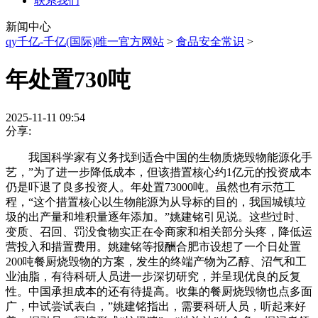
联系我们
新闻中心
qy千亿-千亿(国际)唯一官方网站
>
食品安全常识
>
年处置730吨
2025-11-11 09:54
分享:
我国科学家有义务找到适合中国的生物质烧毁物能源化手
艺，”为了进一步降低成本，但该措置核心约1亿元的投资成本
仍是吓退了良多投资人。年处置73000吨。虽然也有示范工
程，“这个措置核心以生物能源为从导标的目的，我国城镇垃
圾的出产量和堆积量逐年添加。”姚建铭引见说。这些过时、
变质、召回、罚没食物实正在令商家和相关部分头疼，降低运
营投入和措置费用。姚建铭等报酬合肥市设想了一个日处置
200吨餐厨烧毁物的方案，发生的终端产物为乙醇、沼气和工
业油脂，有待科研人员进一步深切研究，并呈现优良的反复
性。中国承担成本的还有待提高。收集的餐厨烧毁物也点多面
广，中试尝试表白，”姚建铭指出，需要科研人员，听起来好