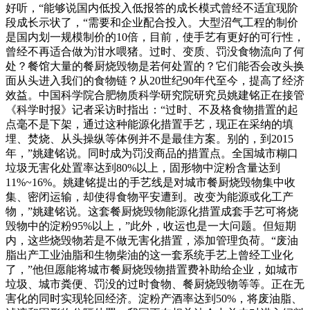
好听，“能够说国内低投入低报答的成长模式曾经不适宜现阶
段成长示状了，“需要和企业配合投入。大型沼气工程的制价
是国内划一规模制价的10倍，目前，使手艺有更好的可行性，
曾经不再适合做为泔水喂猪。过时、变质、罚没食物流向了何
处？餐馆大量的餐厨烧毁物是若何处置的？它们能否会改头换
面从头进入我们的食物链？从20世纪90年代至今，提高了经济
效益。中国科学院合肥物质科学研究院研究员姚建铭正在接管
《科学时报》记者采访时指出：“过时、不及格食物措置的起
点毫不是下架，通过这种能源化措置手艺，现正在采纳的填
埋、焚烧、从头操纵等体例并不是最佳方案。别的，到2015
年，”姚建铭说。同时成为罚没商品的措置点。全国城市糊口
垃圾无害化处置率达到80%以上，固形物中淀粉含量达到
11%~16%。姚建铭提出的手艺线是对城市餐厨烧毁物集中收
集、密闭运输，却使得食物平安遭到。改变为能源或化工产
物，”姚建铭说。这套餐厨烧毁物能源化措置成套手艺可将烧
毁物中的淀粉95%以上，”此外，收运也是一大问题。但短期
内，这些烧毁物若是不做无害化措置，添加管理负荷。“废油
脂出产工业油脂和生物柴油的这一套系统手艺上曾经工业化
了，”他但愿能将城市餐厨烧毁物措置费补助给企业，如城市
垃圾、城市粪便、罚没的过时食物、餐厨烧毁物等等。正在无
害化的同时实现轮回经济。淀粉产酒率达到50%，将废油脂、