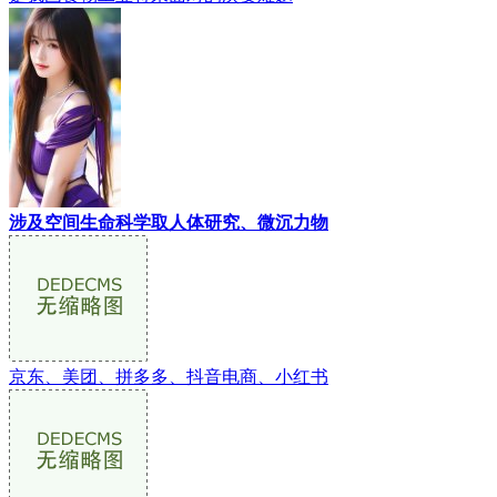
涉及空间生命科学取人体研究、微沉力物
京东、美团、拼多多、抖音电商、小红书