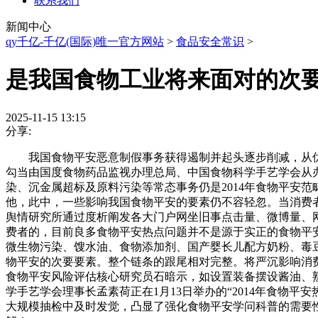
联系我们
新闻中心
qy千亿-千亿(国际)唯一官方网站
>
食品安全常识
>
是我国食物工业将来面对的次
2025-11-15 13:15
分享:
我国食物平安恶意制假事务获得遏制并起头逐步削减，从优
勾当由国度食物药品监视办理总局、中国食物科学手艺学会从办
染、沉金属超标及原料污染等常态事务仍是2014年食物平安
他，此中，一些影响我国食物平安的要素仍不容轻忽。当消费
舆情研究所通过度析阐发各大门户网坐旧事点击量、微博量、网
费者的，目前良多食物平安热点问题并不是源于实正的食物平安
微生物污染、馊水油、食物添加剂、国产婴长儿配方奶粉、毒
物平安的次要要素。整个链条的跟尾相对完整。将严沉影响消
食物平安风险评估核心研究员石暗示，如设置装备摆设酱油、
学手艺学会理事长孟素荷正在1月13日举办的“2014年食物
大规模抽检中及时发觉，凸显了强化食物平安学问科普的需要