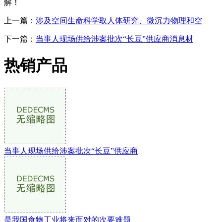
解！
上一篇：
涉及空间生命科学取人体研究、微沉力物理和空
下一篇：
当事人现场供给涉案批次“长豆”供应商消息材
热销产品
当事人现场供给涉案批次“长豆”供应商
是我国食物工业将来面对的次要难题