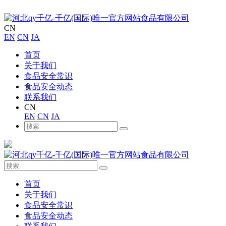
CN
EN
CN
JA
首页
关于我们
食品安全常识
食品安全动态
联系我们
CN
EN
CN
JA
首页
关于我们
食品安全常识
食品安全动态