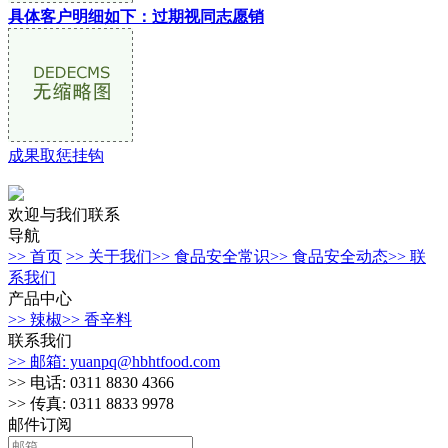
具体客户明细如下：过期视同志愿销
成果取惩挂钩
欢迎与我们联系
导航
>> 首页
>> 关于我们
>> 食品安全常识
>> 食品安全动态
>> 联
系我们
产品中心
>> 辣椒
>> 香辛料
联系我们
>> 邮箱: yuanpq@hbhtfood.com
>> 电话: 0311 8830 4366
>> 传真: 0311 8833 9978
邮件订阅