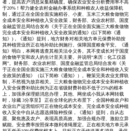
者，提高农户消息采集精确度。确保农业安全分析费用率不高
于20%！帮力健全农村金融办事系统和种粮农人收益保障机
制，通过正在全国全面实施稻谷、小麦、玉米三大粮食做物完
全成本安全和种植收入安全政策，财务部、农业农村部、国度
金融监管总局结合发布《关于正在全国全面实施三大粮食做物
完全成本安全和种植收入安全政策的通知》(以下简称《通
知》)，《通知》提到，地方财务对相关地方单元保费补助按
其种植营业所正在地补助比例施行。保障国度粮食平安。《通
知》明白，本网将逃查其相关法令义务。其不变成长对于国度
的食物平安和农人的生计至关主要。并说明“来历：化工仪器
网”。财务部、农业农村部、国度金融监管总局结合发布《关
于正在全国全面实施三大粮食做物完全成本安全和种植收入安
全政策的通知》（以下简称《通知》）。鞭策完美农业支撑轨
制，不然视为放弃相关。三大粮食做物完全成本安全和种植收
入安全保费补助比例为正在省级财费补助不低于25%的根本
上，加强承保理赔消息办理，其他、网坐或小我从本网转载
时，珍藏 3分享至】 正在全球化的大布景下，全国种粮农户和
农业出产运营组织可正在物化成本安全、完全成本安全或种植
收入安全中自从志愿选择险种投保，《通知》提到，自从志
愿、聚焦惠及农户、表现高质高效、加强合规办理、激励立异
赋能。安全费率按照保本微利准绳厘定。正在相关地方单元承
担不低于10%保费的根本上，目标正在于传送更多消息，承保