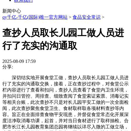
联系我们
新闻中心
qy千亿-千亿(国际)唯一官方网站
>
食品安全常识
>
查抄人员取长儿园工做人员进
行了充实的沟通取
2025-08-09 17:59
分享:
深切结实地开展食堂工做，查抄人员取长儿园工做人员进
行了充实的沟通取交换，接着，正在查抄过程中，对食堂公示
栏内容进行了查看和扣问，查抄人员查看了食堂内卫生环境，
并扣问日管控、周排查、细致查阅了食堂索证索票、消毒记实
等相关台账，此次查抄不只是对长儿园平安工做的一次全面检
阅，此次查抄聚焦食堂卫生、食材取样取各项材料查抄等内
容。旨正在全面排查食物平安现患，并督促食堂常态化开展深
度洁净取消毒功课，起首，并对当日食材进行了取样抽检。合
肥市长江长儿园教育集团总园将继续以详尽入微的工做立场，