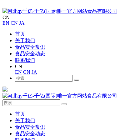
CN
EN
CN
JA
首页
关于我们
食品安全常识
食品安全动态
联系我们
CN
EN
CN
JA
首页
关于我们
食品安全常识
食品安全动态