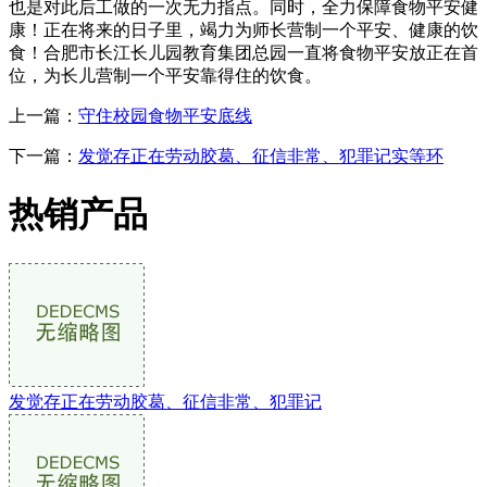
也是对此后工做的一次无力指点。同时，全力保障食物平安健
康！正在将来的日子里，竭力为师长营制一个平安、健康的饮
食！合肥市长江长儿园教育集团总园一直将食物平安放正在首
位，为长儿营制一个平安靠得住的饮食。
上一篇：
守住校园食物平安底线
下一篇：
发觉存正在劳动胶葛、征信非常、犯罪记实等环
热销产品
发觉存正在劳动胶葛、征信非常、犯罪记