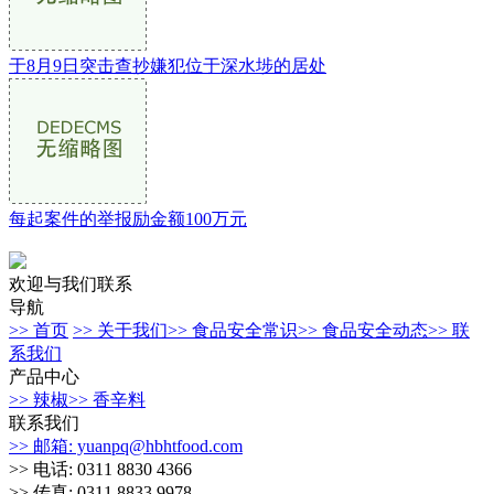
于8月9日突击查抄嫌犯位于深水埗的居处
每起案件的举报励金额100万元
欢迎与我们联系
导航
>> 首页
>> 关于我们
>> 食品安全常识
>> 食品安全动态
>> 联
系我们
产品中心
>> 辣椒
>> 香辛料
联系我们
>> 邮箱: yuanpq@hbhtfood.com
>> 电话: 0311 8830 4366
>> 传真: 0311 8833 9978