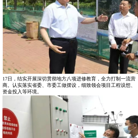
17日，结实开展深切贯彻地方八项进修教育，全力打制一流营
商。认实落实省委、市委工做摆设，细致领会项目工程设想、
资金投入等环境。