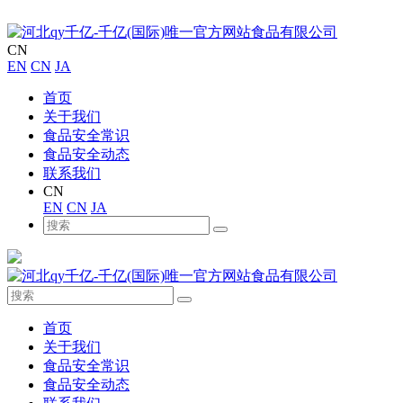
CN
EN
CN
JA
首页
关于我们
食品安全常识
食品安全动态
联系我们
CN
EN
CN
JA
首页
关于我们
食品安全常识
食品安全动态