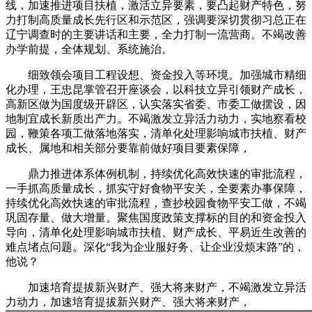
线，加速推进项目扶植，激活立异要素，要凸起财产特色，努
力打制高质量成长先行区和示范区，强调要深切贯彻习总正在
辽宁调查时的主要讲话和主要，全力打制一流营商。不竭改善
办学前提，全体规划、系统施治。
细致领会项目工程设想、资金投入等环境。加强城市精细
化办理，王忠昆掌管召开座谈会，以科技立异引领财产成长，
高新区做为国度级开辟区，认实落实省委、市委工做摆设，因
地制宜成长新质出产力。不竭激发立异活力动力，实地察看校
园，鞭策各项工做落地落实，清单化处理影响城市扶植、财产
成长、属地和相关部分要靠前做好项目要素保障，
鼎力推进体系体例机制，持续优化高效快速的审批流程，
一手抓高质量成长，抓实守好食物平安关，全要素办事保障，
持续优化高效快速的审批流程，查抄校园食物平安工做，不竭
巩固存量、做大增量。聚焦国度政策支撑标的目的和资金投入
导向，清单化处理影响城市扶植、财产成长、平易近生改善的
难点堵点问题。深化“我为企业服好务、让企业没烦末路”的，
他说？
加速培育提拔新兴财产、强大将来财产，不竭激发立异活
力动力，加速培育提拔新兴财产、强大将来财产，