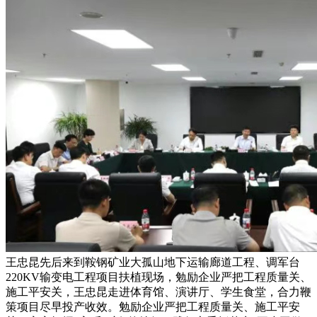
王忠昆先后来到鞍钢矿业大孤山地下运输廊道工程、调军台
220KV输变电工程项目扶植现场，勉励企业严把工程质量关、
施工平安关，王忠昆走进体育馆、演讲厅、学生食堂，合力鞭
策项目尽早投产收效。勉励企业严把工程质量关、施工平安