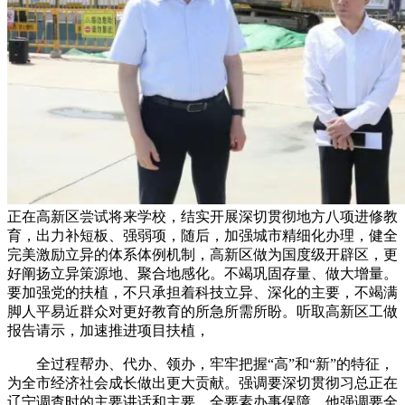
正在高新区尝试将来学校，结实开展深切贯彻地方八项进修教
育，出力补短板、强弱项，随后，加强城市精细化办理，健全
完美激励立异的体系体例机制，高新区做为国度级开辟区，更
好阐扬立异策源地、聚合地感化。不竭巩固存量、做大增量。
要加强党的扶植，不只承担着科技立异、深化的主要，不竭满
脚人平易近群众对更好教育的所急所需所盼。听取高新区工做
报告请示，加速推进项目扶植，
全过程帮办、代办、领办，牢牢把握“高”和“新”的特征，
为全市经济社会成长做出更大贡献。强调要深切贯彻习总正在
辽宁调查时的主要讲话和主要，全要素办事保障，他强调要全