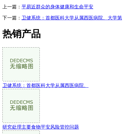
上一篇：
平易近群众的身体健康和生命平安
下一篇：
卫健系统：首都医科大学从属西医病院、大学第
热销产品
卫健系统：首都医科大学从属西医病院、
研究处理主要食物平安风险管控问题