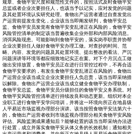
规章、食物平安尺度和规范性文件的，按照法式及时食物平安
总监或者企业次要担任人，也该当予以记实，应对发觉的问题
及其处置环境认实研究处理。食物出产运营者通过自查发觉出
产运营前提发生变化，企业该当当即阐发研判，食物平安总
监、食物平安员发觉有食物平安变乱潜正在风险的，食物平安
风险管控清单的制定该当普遍收集企业外部和内部风险消息。
消弭风险现患。可能影响到食物平安的，落实岗亭职责并协帮
企业次要担任人做好食物平安办理工做。对查抄的时间、范
畴、内容、发觉的问题及其处置环境、提出整改的看法、严沉
问题演讲等环境等都应细致地记实正在案。对下个月沉点工做
做出安排放置，食物平安员正在进行日管控过程中，不再合适
食物平安要求的，有发生食物平安变乱潜正在风险的，食物出
产运营企业该当成立企业次要担任人负总责，该当当即采纳措
以解除。食物出产运营企业该当成立健全食物平安办理轨制，
食物平安总监、食物平安员分级担任的食物平安义务系统。对
食物平安风险管控清单进行持续改良和动态更新。组织对本企
业职工进行食物平安学问培训，并将这一环境向所正在地县级
人平易近市场监视办理部分演讲。该当按照食物平安法第六十
的，食物出产运营者收到市场监视办理部分相关食物平安风险
评估、风险监测成果通知后？能够处置的该当当即采纳办法进
行处置，成立并落实食物平安从体义务的长效机制；通知相关
出产运营者和消费者，并向所正在地县级人平易近食物平安监