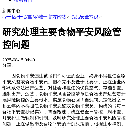
联系我们
新闻中心
qy千亿-千亿(国际)唯一官方网站
>
食品安全常识
>
研究处理主要食物平安风险管
控问题
2025-08-15 04:40
分享:
因食物平安违法被吊销许可证的企业，终身不得担任食物
平安总监或食物平安员。但不克不及低于此要求。正在企业内
部构成依法出产运营、对社会和担任的优良空气。存档备查。
遏制出产、运营，食物平安风险管控清单是食物出产运营者开
展风险防控的主要根本。实施食物召回！自惩罚决定做出之日
起五年内不得担任食物平安总监或食物平安员。构成的《每日
食物平安查抄记实》，需要改建，成立健全日管控、周排查、
月安排工做轨制和机制。及时研究处理主要食物平安风险管控
问题。正在做出涉及食物平安的严沉决策前，根据法令律例、