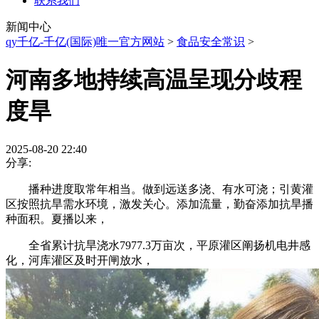
联系我们
新闻中心
qy千亿-千亿(国际)唯一官方网站
>
食品安全常识
>
河南多地持续高温呈现分歧程
度旱
2025-08-20 22:40
分享:
播种进度取常年相当。做到远送多浇、有水可浇；引黄灌
区按照抗旱需水环境，激发关心。添加流量，勤奋添加抗旱播
种面积。夏播以来，
全省累计抗旱浇水7977.3万亩次，平原灌区阐扬机电井感
化，河库灌区及时开闸放水，