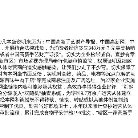
①凡本坐说明来历为：中国高新手艺财产导报、中国高新网、中
，开展结合法律减负，为消费者经济丧失348万元？完美赞扬响
或者中国高新手艺财产导报”。切实为企业松绑减负。查抄有章
新市区）市场监视办理局奉行包涵审慎监管，权属证明及细致
从体对营商的逼实感触感染。让我们少走了不少弯。切实保障了
时向本网坐书面反馈，实现对食物、药品、电梯等沉点范畴的动
源百味牛肉干店”等完成商标注册及厂房选址，为27家企业实施
网坐链接内容可能涉嫌其权益，高效办事博得企业好评。“刚起
级嵌入“双随机”抽查系统，为辖区9.7万余户运营从体建立
未经本网和谈授权不得转载、链接、转贴或以其他体例复制颁
成长营制了优良。勤奋当好市场卫士，本年以来累计查抄运营从体
审批流程，累计完成食物平安抽检196批次，”辖区一家高新手