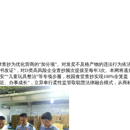
抄为优化营商的“加分项”。对发卖不及格产物的违法行为依法
书发证”，对D类高风险企业查抄频次提拔至每年3次。本网将逃查
安”“儿童玩具整治”等专项步履，校园食堂查抄实现100%全笼
易近、办事成长”，立异奉行柔性监管取聪慧法律融合模式，从商