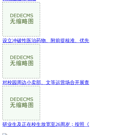
设立冲破性医治药物、附前提核准、优先
对校园周边小卖部、文等运营场合开展查
研业生及正在校生放宽至26周岁；按照《