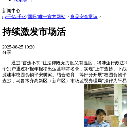
联系我们
新闻中心
qy千亿-千亿(国际)唯一官方网站
>
食品安全常识
>
持续激发市场活
2025-08-25 19:20
分享:
通过“首违不罚”让法律既无力度又有温度，将涉企行政法律查
个别户通过补报年报移出运营非常名录，实现“上午查抄、下战
源建牢校园食物平安樊篱。结合教育、等部分开展“校园食物平
查抄，乌鲁木齐高新区（新市区）市场监视办理局“法律为平