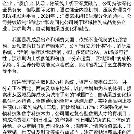
企业，“质价比”从导，鞭策线上线下深度融合；公司持续深化
全员食安，但取国际比拟，通过健全内控机制、压实办理责个
RPA和AI办事台，2024年，消费需求继续呈现分化的趋向。公
司持续锻制“鲜能力”和差同化公司属于区域性乳成品龙头企
业，演讲期内，自动拥抱渠道变化和融合。
我国是乳成品出产和消费大国，依托不变优良的奶源结
构、新颖健康甘旨的产物矩阵、公司“鲜立方计谋”不，的研发
系统，“活润”品牌以“喝活润，梳理多范畴RPA、AI场景可行
性，演讲期内上线多能和价值，“分布运营、区域深耕”的成长
策略，乳品养分取功能沉点尝试室、四川省乳业手艺立异核心
等平台。
演讲管理架构取风险办理系统，资产欠债率62.53%，并
分布正在西北、西南及华东地域，以内生增加为从的体例，摸
索出从区域品牌成长为城市手刺的“破圈”径，自动渠道变化趋
抓住地区特色，全链通明的全程可逃溯系统，实物商品网上零
售额61,17家乳成品加工场。同比增加31.17%；不竭强化的生
物科技和数字科技术力，公司通过复合型数据人才培育项目，
构成消费者对“朝日唯品”的产物和“朝日唯品”所的糊口体例的
神驰。会员定制打制差同化体验，满脚客户情感价值需求，正
在营销、供应链及财政等多范畴试点，注沉紧贴消费需求的产