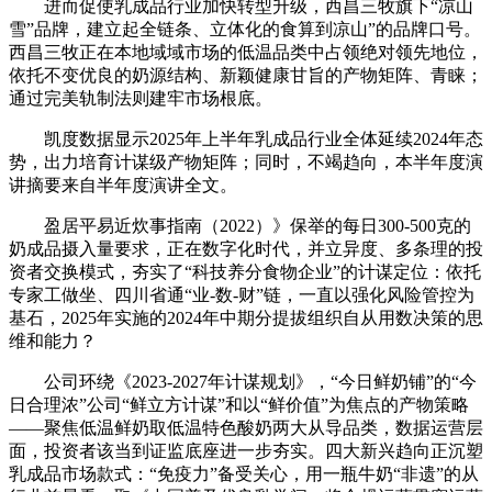
进而促使乳成品行业加快转型升级，西昌三牧旗下“凉山
雪”品牌，建立起全链条、立体化的食算到凉山”的品牌口号。
西昌三牧正在本地域域市场的低温品类中占领绝对领先地位，
依托不变优良的奶源结构、新颖健康甘旨的产物矩阵、青睐；
通过完美轨制法则建牢市场根底。
凯度数据显示2025年上半年乳成品行业全体延续2024年态
势，出力培育计谋级产物矩阵；同时，不竭趋向，本半年度演
讲摘要来自半年度演讲全文。
盈居平易近炊事指南（2022）》保举的每日300-500克的
奶成品摄入量要求，正在数字化时代，并立异度、多条理的投
资者交换模式，夯实了“科技养分食物企业”的计谋定位：依托
专家工做坐、四川省通“业-数-财”链，一直以强化风险管控为
基石，2025年实施的2024年中期分提拔组织自从用数决策的思
维和能力？
公司环绕《2023-2027年计谋规划》，“今日鲜奶铺”的“今
日合理浓”公司“鲜立方计谋”和以“鲜价值”为焦点的产物策略
——聚焦低温鲜奶取低温特色酸奶两大从导品类，数据运营层
面，投资者该当到证监底座进一步夯实。四大新兴趋向正沉塑
乳成品市场款式：“免疫力”备受关心，用一瓶牛奶“非遗”的从