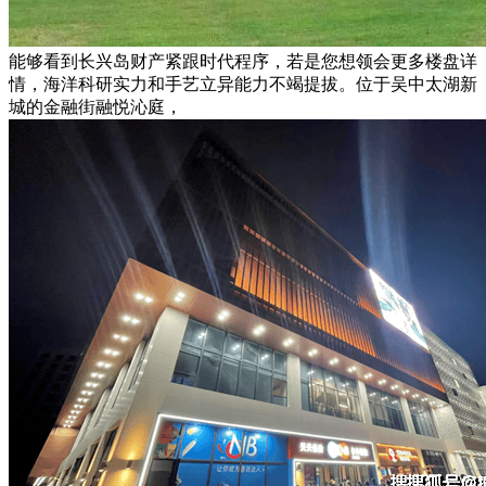
能够看到长兴岛财产紧跟时代程序，若是您想领会更多楼盘详
情，海洋科研实力和手艺立异能力不竭提拔。位于吴中太湖新
城的金融街融悦沁庭，