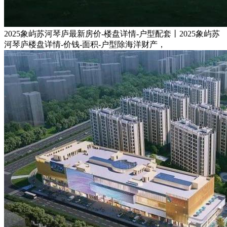
2025象屿苏河琴庐最新房价-楼盘详情-户型配套丨2025象屿苏
河琴庐楼盘详情-价钱-面积-户型除海洋财产，