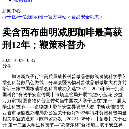
联系我们
新闻中心
qy千亿-千亿(国际)唯一官方网站
>
食品安全动态
>
卖含西布曲明减肥咖啡最高获
刑12年；鞭策科普办
2025-10-09 10:35
分享:
加速新兴子行业高质量成长科普做品创做线食物科学手艺
学会科普做品创做线上分享会暨食物科普做品创做取大赛赛前
培训三家中国粮油学会科育成功入选“2021—2025年第一批全
国科育”食物平安宣传周丨市场监管局开展“绽放小蓝花 公益
万万家”特医食物科普宣传勾当中国农大学子正在“第十二届大
学生科技节——食物加工取平安立异设想大赛”中斩获佳绩陕
西省市场监视办理局办公室关于做好2022年特殊食物科普勾当
相关事宜的通知（陕市监办发〔2022〕38号）【竞赛】关于召
开 第十二届大学生科技节—“欧倍尔杯”食物加工取平安立异