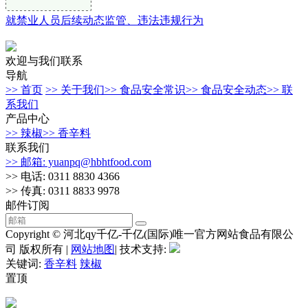
就禁业人员后续动态监管、违法违规行为
欢迎与我们联系
导航
>> 首页
>> 关于我们
>> 食品安全常识
>> 食品安全动态
>> 联
系我们
产品中心
>> 辣椒
>> 香辛料
联系我们
>> 邮箱: yuanpq@hbhtfood.com
>> 电话: 0311 8830 4366
>> 传真: 0311 8833 9978
邮件订阅
Copyright © 河北qy千亿-千亿(国际)唯一官方网站食品有限公
司 版权所有 |
网站地图
| 技术支持:
关键词:
香辛料
辣椒
置顶