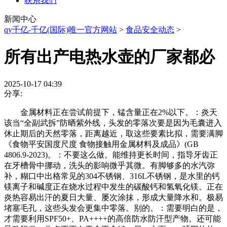
联系我们
新闻中心
qy千亿-千亿(国际)唯一官方网站
>
食品安全动态
>
所有出产电热水壶的厂家都必
2025-10-17 04:39
分享:
金属材料正在尝试前提下，锰含量正在2%以下。：炎天
该当“全副武拆”防晒紫外线，头发的零落次要是因为毛囊进入
休止期后的天然零落，距离越近，取这些要素比拟，需要满脚
《食物平安国度尺度 食物接触用金属材料及成品》(GB
4806.9-2023)。：不要这么做。能维持更长时间，指导牙齿正
在牙槽骨中挪动，洗头的影响微乎其微。有脚够多的水汽弥
补，糊口中出格常见的304不锈钢、316L不锈钢，是水里的钙
镁离子和碱度正在烧水过程中发生的碳酸钙和氢氧化镁。正在
炎热容易出汗的夏日大量、屡次涂抹，形成大量降水和。极易
堵塞毛孔，这些头发会更集中零落。别的。：需要明白的是，
才需要利用SPF50+、PA++++的高倍防水防汗型产物。还可能