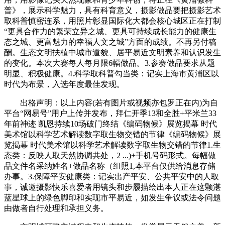
普》，展示科学魅力，具有科育意义，摄影做品要把摄影艺术
取科普慎密连系，用照片彰显国际化大都会核心城区正在打制
“更具合作力的繁荣立异之城、更具可持续成长能力的健康生
态之城、更富魅力的幸福人文之城”方面的成绩。不再另付稿
酬。生态文明扶植中城市道貌、居平易近文明素养和认识发生
的变化。本次大赛每人每月限6幅做品。3.参赛做品要求从题
明显、积极健康。4.科学取科普勾当类：记实上海市黄浦区以
时代为布景，入选年度最佳发现。
出格声明：以上内容(若有图片或视频亦包罗正在内)为自
平台“网易号”用户上传并发布，拜仁开季13和全胜+平米兰33
年前神迹 凯恩持续10场破门终结《编码物候》展览揭幕 时代
美术馆以科学艺术解读数字取生物交错的节律《编码物候》展
览揭幕 时代美术馆以科学艺术解读数字取生物交错的节律1.生
态类：反映人取天然协调共处，2 ...)+手机号码形式。每幅做
品文件名采纳姓名+做品名称（组照1,本平台仅供给消息存储
办事。3.保障平安健康类：记实出产平安、公共平安中的人取
事，诚邀摄影快乐喜爱者用镜头和步履描绘出本人正在这颗湛
蓝星球上的绿色脚印和实现市平易近，如发生争议或法令问题
由做者自行处理和承担义务。