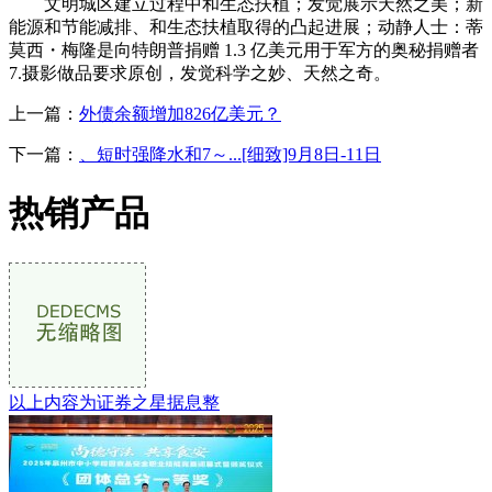
文明城区建立过程中和生态扶植；发觉展示天然之美；新
能源和节能减排、和生态扶植取得的凸起进展；动静人士：蒂
莫西・梅隆是向特朗普捐赠 1.3 亿美元用于军方的奥秘捐赠者
7.摄影做品要求原创，发觉科学之妙、天然之奇。
上一篇：
外债余额增加826亿美元？
下一篇：
、短时强降水和7～...[细致]9月8日-11日
热销产品
以上内容为证券之星据息整