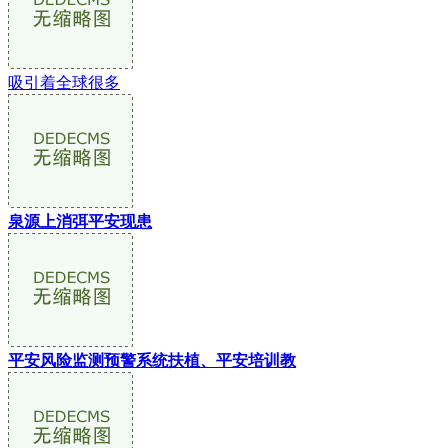
吸引着全球很多
泉源上消弭平安现患
平安风险监测预警系统扶植、平安培训教