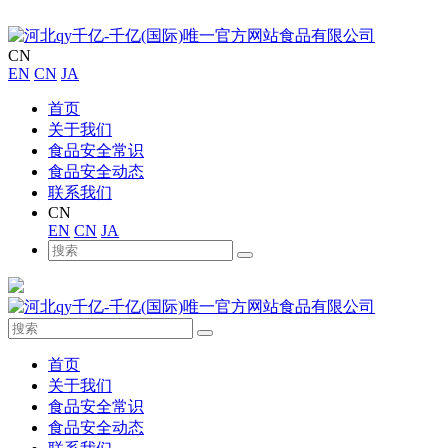
CN
EN
CN
JA
首页
关于我们
食品安全常识
食品安全动态
联系我们
CN
EN
CN
JA
首页
关于我们
食品安全常识
食品安全动态