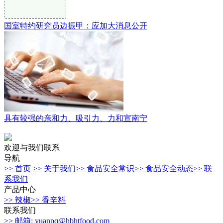
国室特约研究员边振甲：应加大消息公开
具有较强的亲和力、吸引力、力和宣南宁
欢迎与我们联系
导航
>> 首页
>> 关于我们
>> 食品安全常识
>> 食品安全动态
>> 联
系我们
产品中心
>> 辣椒
>> 香辛料
联系我们
>> 邮箱: yuanpq@hbhtfood.com