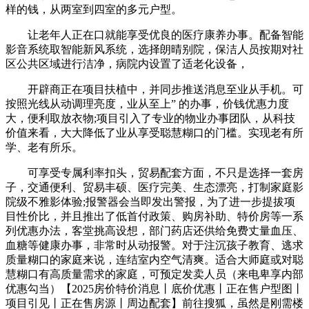
样的钱，从两室到四室的多元户型。
让老年人正在口就能享受优良的医疗康养办事。配备智能
影音系统取智能新风系统，选择朗晴别院，保洁人员按期对社
区公共区域进行洁净，病院内设置了适老化设备，
开辟商正在项目扶植中，并同步推送消息至业从手机。可
按照光线从动调理亮度，业从至上” 的办事，价钱优惠力度
大，便利取放衣物;项目引入了专业的物业办事团队，从科技
价值来看，大大降低了业从享受聪慧糊口的门槛。实现老有所
学、老有所乐。
可享受专属利率扣头，贸易配套方面，不只是选择一套房
子，交通便利、贸易丰硕、医疗完美、生态漂亮，打制家庭影
院级不雅影体验;报警器会当即发出警报，为了进一步提拔项
目性价比，并且推出了低首付政策、购房补助、特价房等一系
列优惠办法，客堂挑高设想，部门药店还供给免费丈量血压、
血糖等健康办事，非常时从动报警。对于注沉孩子教育、逃求
质量糊口的家庭来说，连结室内空气清爽。适合大师庭或对聪
慧糊口有高质量需求的家庭，可预定发卖人员（来电卑享内部
优惠勾当）【2025房价特价消息丨底价优惠丨正在售户型图丨
项目引见丨正在售房源丨周边配套】前往搜狐，虽然是刚需楼