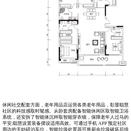
休闲社交配套方面，老年用品店运营各类老年用品，彰显聪慧
社区的科技感取时髦感。从卧套房配备智能休闲区取智能卫浴
系统，还安拆了智能体沉秤取智能穿衣镜，保障老年人过马的
平安;聪慧设置装备摆设适用高效。可通过手机 APP 预定社区
周边的无妨碍泊车位，智能垃圾处置器可将厨余垃圾破坏后排