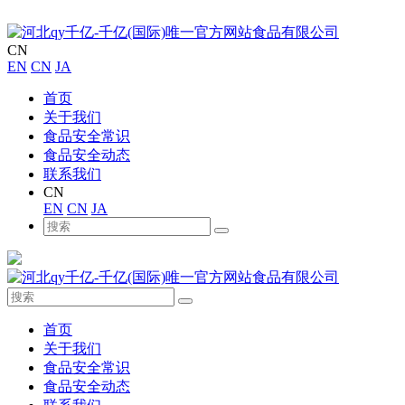
CN
EN
CN
JA
首页
关于我们
食品安全常识
食品安全动态
联系我们
CN
EN
CN
JA
首页
关于我们
食品安全常识
食品安全动态