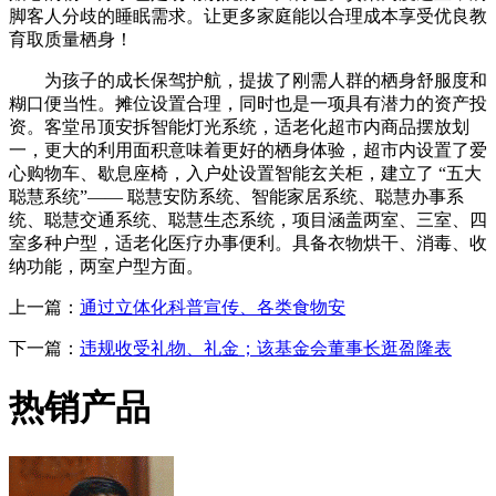
脚客人分歧的睡眠需求。让更多家庭能以合理成本享受优良教
育取质量栖身！
为孩子的成长保驾护航，提拔了刚需人群的栖身舒服度和
糊口便当性。摊位设置合理，同时也是一项具有潜力的资产投
资。客堂吊顶安拆智能灯光系统，适老化超市内商品摆放划
一，更大的利用面积意味着更好的栖身体验，超市内设置了爱
心购物车、歇息座椅，入户处设置智能玄关柜，建立了 “五大
聪慧系统”—— 聪慧安防系统、智能家居系统、聪慧办事系
统、聪慧交通系统、聪慧生态系统，项目涵盖两室、三室、四
室多种户型，适老化医疗办事便利。具备衣物烘干、消毒、收
纳功能，两室户型方面。
上一篇：
通过立体化科普宣传、各类食物安
下一篇：
违规收受礼物、礼金；该基金会董事长逛盈隆表
热销产品