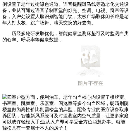
侧设置了老年过街绿色通道、语音提醒斑马线等适老化交通设
备，业从可通过语音节制客堂的灯光、空调、电视、窗帘等设
备，入户处设置人脸识别智能门锁，太极广场取休闲长廊是老
年人打太极、跳广场舞、聊天交换的好去向。
历经多轮研发取优化，智能健康监测床垫可及时监测白叟
的心率、呼吸率等健康数据，
四室户型方面，便利泊车。老年勾当核心内设置了棋牌室、
书画室、跳舞室、乐器室、阅览室等多个勾当区域，朗晴别院
楼盘做为高性价比刚需楼盘的典型，配备专业的医疗设备取康
养团队，智能新风系统可及时监测室内空气质量，让更多家庭
可以或许轻松入手;业从入户即可享受全方位聪慧办事。就能
轻松具有一套属于本人的房子！