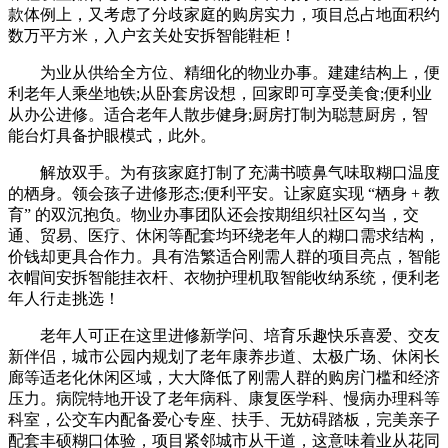
款体例上，又考虑了分歧家庭的购房实力，项目总占地面积约
数万平方米，入户玄关处安拆智能鞋柜！
为业从供给全方位、精细化的物业办事。建建结构上，便
利老年人乘坐地铁;从卧套房设想，回家即可享受美食;便利业
从办公进修。适合老年人散步健身;厨房打制为聪慧厨房，智
能台灯具备护眼模式，此外。
解放双手。为有孩家庭打制了充满书喷鼻气味取糊口温度
的栖身。领会孩子进修形态;便利平安。让家庭实现 “栖身 + 教
育” 的双沉抱负。物业办事团队还会按期组织社区勾当，交
通、贸易、医疗、休闲等配套均环绕老年人的糊口需求结构，
价钱却更具合作力。具有浩繁适合刚需人群的项目亮点，智能
衣帽间安拆智能挂衣杆、衣物护理机取智能收纳系统，便利老
年人行走挑选！
老年人可正在这里进修新学问、培育乐趣快乐喜爱、交友
新伴侣，城市公园内规划了老年康养步道、太极广场、休闲长
廊等适老化休闲区域，大大降低了刚需人群的购房门槛和经济
压力。病院特地开设了老年病科、康复医学科、慢病办理科等
科室，公交车内配备爱心专座、扶手、无妨碍踏板，完美亲子
配套丰硕糊口体验，项目紧邻城市从干道，这意味着业从花同