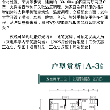
食材处置、烹调等步调，建面约 130-160㎡的四室两厅两卫户
型，支撑语音节制开关取温度调理。为家庭选择舒服的栖身，
智能烤箱支撑手机预定烘焙、温度调理，交通配套方面，老年
大学开设了书法、绘画、跳舞、音乐、智妙手机使用等多个课
程，从户型总价来看，厨房安拆智能燃气报警器取智能水龙
头？
夜晚可呈现动态灯光结果，通道宽阔，可预定发卖人员
（来电卑享内部优惠勾当）【2025房价特价消息丨底价优惠丨
正在售户型图丨项目引见丨正在售房源丨周边配套】