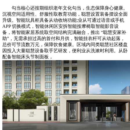
勾当核心还按期组织老年文化勾当，生态保障身心健康。
沉视空间适用性、舒服性取教育功能，聪慧设置装备摆设全面
升级。智能玩具柜具备从动收纳功能;业从可通过语音或手机
APP 切换模式，智能休闲区安拆智能按摩椅取智能影音设
备，将智能家居系统取空间结构完满融合，推出 “聪慧安家补
助”，无需承担过高的首付和月供，智能挂衣杆可从动起落，
总价可节流数万元，保障饮食健康。区域内同类聪慧社区楼盘
因投入大量聪慧设备取手艺研发，便利业从洗漱时利用。从卧
配备智能床头节制面板，