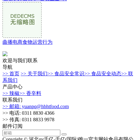
曲播电商食物运营行为
欢迎与我们联系
导航
>> 首页
>> 关于我们
>> 食品安全常识
>> 食品安全动态
>> 联
系我们
产品中心
>> 辣椒
>> 香辛料
联系我们
>> 邮箱: yuanpq@hbhtfood.com
>> 电话: 0311 8830 4366
>> 传真: 0311 8833 9978
邮件订阅
Copyright © 河北qy千亿-千亿(国际)唯一官方网站食品有限公