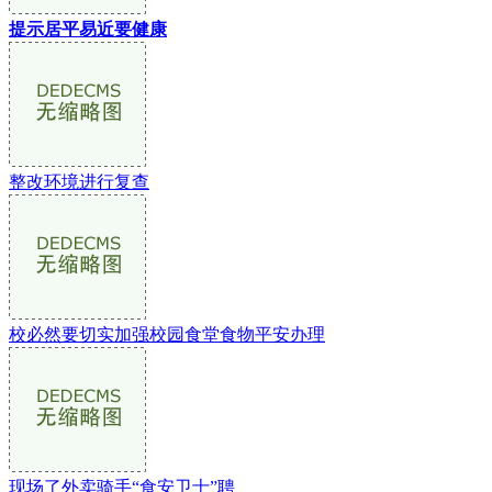
提示居平易近要健康
整改环境进行复查
校必然要切实加强校园食堂食物平安办理
现场了外卖骑手“食安卫士”聘