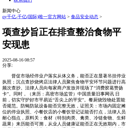
联系我们
新闻中心
qy千亿-千亿(国际)唯一官方网站
>
食品安全动态
>
项查抄旨正在排查整治食物平
安现患
2025-08-16 08:57
分享:
督促市场经停业户落实从体义务，能否正在显著吊挂停业
执照；沉点查抄烧烤店法律人员聚焦食物平安环节问题进行高
频次查抄。法律人员向每家商户发放并现场了“消费胶葛赞扬
卡”。同时，（来历：高密市场监管）中国质量旧事网讯 日
前，切实守护好市平易近“舌尖上的平安”。餐厨烧毁物处置能
否规范。防蝇防鼠设备能否完整无效，证照关：市场内固定摊
位的停业执照、小餐饮店的小餐饮登记证能否打点，法律人员
耐心指点，原料关：食材（特别肉类、禽类、冷链食物、生鲜
蔬果）来历能否可溯，从业人员健康证能否正在无效期内，市