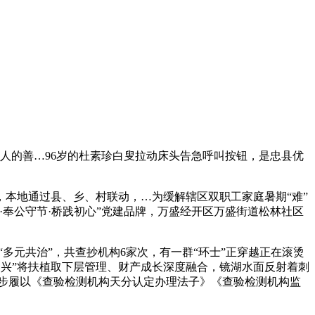
人的善…96岁的杜素珍白叟拉动床头告急呼叫按钮，是忠县优
来，本地通过县、乡、村联动，…为缓解辖区双职工家庭暑期“难”
奉公守节·桥践初心”党建品牌，万盛经开区万盛街道松林社区
多元共治”，共查抄机构6家次，有一群“环士”正穿越正在滚烫
廉’兴”将扶植取下层管理、财产成长深度融合，镜湖水面反射着刺
次步履以《查验检测机构天分认定办理法子》《查验检测机构监