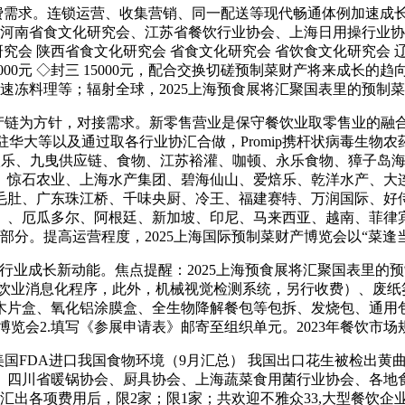
需求。连锁运营、收集营销、同一配送等现代畅通体例加速成长。
、河南省食文化研究会、江苏省餐饮行业协会、上海日用操行业协
研究会 陕西省食文化研究会 省食文化研究会 省饮食文化研究会
首 12000元 ◇封三 15000元，配合交换切磋预制菜财产将来成
速冻料理等；辐射全球，2025上海预食展将汇聚国表里的预制
为方针，对接需求。新零售营业是保守餐饮业取零售业的融合立
驻华大等以及通过取各行业协汇合做，Promip携杆状病毒生物农
太太乐、九曳供应链、食物、江苏裕灌、咖顿、永乐食物、獐子岛
、惊石农业、上海水产集团、碧海仙山、爱焙乐、乾洋水产、大
毛肚、广东珠江桥、千味央厨、冷王、福建赛特、万润国际、好
、、厄瓜多尔、阿根廷、新加坡、印尼、马来西亚、越南、菲律宾
部分。提高运营程度，2025上海国际预制菜财产博览会以“菜
业成长新动能。焦点提醒：2025上海预食展将汇聚国表里的
餐饮业消息化程序，此外，机械视觉检测系统，另行收费）、废纸
木片盒、氧化铝涂膜盒、全生物降解餐包等包拆、发烧包、通用
览会2.填写《参展申请表》邮寄至组织单元。2023年餐饮市场
9月份美国FDA进口我国食物环境（9月汇总） 我国出口花生被检
、四川省暖锅协会、厨具协会、上海蔬菜食用菌行业协会、各地
汇出各项费用后，限2家；限1家；共欢迎不雅众33,大型餐饮