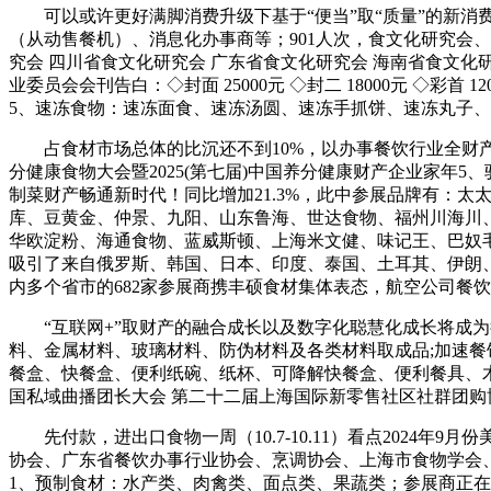
可以或许更好满脚消费升级下基于“便当”取“质量”的新消费
（从动售餐机）、消息化办事商等；901人次，食文化研究会
究会 四川省食文化研究会 广东省食文化研究会 海南省食文化
业委员会会刊告白：◇封面 25000元 ◇封二 18000元 ◇彩
5、速冻食物：速冻面食、速冻汤圆、速冻手抓饼、速冻丸子、
占食材市场总体的比沉还不到10%，以办事餐饮行业全财产链
分健康食物大会暨2025(第七届)中国养分健康财产企业家年5、
制菜财产畅通新时代！同比增加21.3%，此中参展品牌有：
库、豆黄金、仲景、九阳、山东鲁海、世达食物、福州川海川
华欧淀粉、海通食物、蓝威斯顿、上海米文健、味记王、巴奴
吸引了来自俄罗斯、韩国、日本、印度、泰国、土耳其、伊朗
内多个省市的682家参展商携丰硕食材集体表态，航空公司餐饮
“互联网+”取财产的融合成长以及数字化聪慧化成长将成为行
料、金属材料、玻璃材料、防伪材料及各类材料取成品;加速
餐盒、快餐盒、便利纸碗、纸杯、可降解快餐盒、便利餐具、
国私域曲播团长大会 第二十二届上海国际新零售社区社群团购博
先付款，进出口食物一周（10.7-10.11）看点2024年
协会、广东省餐饮办事行业协会、烹调协会、上海市食物学会
1、预制食材：水产类、肉禽类、面点类、果蔬类；参展商正在