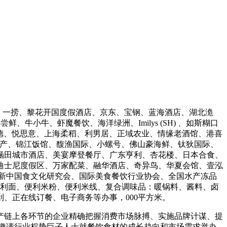
坝水产、一捞、黎花开国度假酒店、京东、宝钢、蓝海酒店、湖北洈
、牛小牛、虾魔餐饮、海洋绿洲、Imilys (SH) 、如斯糊口
、宝德、悦思意、上海柔稻、利男居、正域农业、情缘老酒馆、港喜
泰阳水产、锦江饭馆、馥渔国际、小螺号、佛山豪海鲜、钛狄国际、
、涵田城市酒店、美宴摩登餐厅、广东亨利、杏花楼、日本合食、
迪士尼度假区、万家配菜、融华酒店、奇异鸟、华夏会馆、壹泓
巴西新中国食文化研究会、国际美食餐饮行业协会、全国水产冻品
便利面、便利米粉、便利米线、复合调味品：暖锅料、酱料、卤
、正在线订餐、电子商务等办事，000平方米。
链上各环节的企业精确把握消费市场脉搏、实施品牌计谋、提
将邀请行业权势巨子人士就餐饮食材的成长趋向和市场需求举办