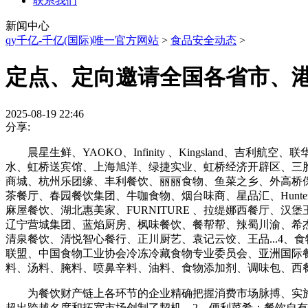
联系我们
新闻中心
qy千亿-千亿(国际)唯一官方网站
>
食品安全动态
>
定点、定向邀请全国各省市、
2025-08-19 22:46
分享:
晨星生鲜、YAOKO、Infinity 、Kingsland
水、虹桥送宾馆、上海旭洋、绿捷实业、虹桥经济开辟区、三胞集团、
商城、杭州乐团缘、丰利餐饮、丽丽食物、鱼菜之乡、外高桥保税
茶餐厅、春园餐饮集团、牛咖食物、烟台味商、星品汇、Hunte
麻屋餐饮、湖北惠美家、FURNITURE 、拉缇娜西餐厅
辽宁营城集团、蓝焰厨房、枫味餐饮、餐帮帮、辣蜀川渝、希
清泉餐饮、清悦智心餐行、正川厨艺、袁记云饺、王品...4、
联盟、中国食物工业协会冷冻冷藏食物专业委员会、亚洲国际
料、汤料、腌料、喷鼻辛料、油料、食物添加剂、调味包、西餐
为餐饮财产链上各环节的企业精确把握消费市场脉搏、实施
超出跨越名度和拓宽市场创制了契机。2、便利菜肴：餐饮自有