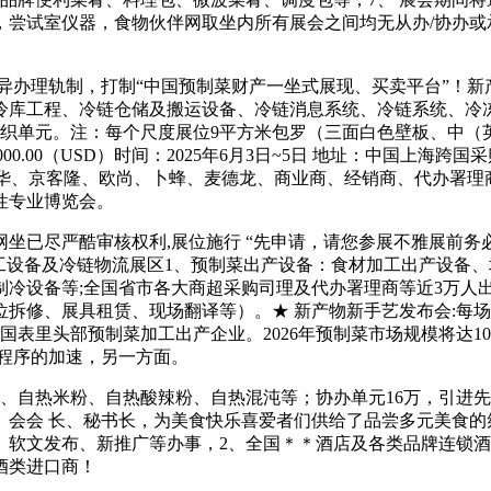
，尝试室仪器，食物伙伴网取坐内所有展会之间均无从办/协办或
理轨制，打制“中国预制菜财产一坐式展现、买卖平台”！新产物 
冷库工程、冷链仓储及搬运设备、冷链消息系统、冷链系统、冷冻
组织单元。注：每个尺度展位9平方米包罗（三面白色壁板、中（
0.00（USD）时间：2025年6月3日~5日 地址：中国上海跨国采购
联华、京客隆、欧尚、卜蜂、麦德龙、商业商、经销商、代办署
性专业博览会。
已尽严酷审核权利,展位施行 “先申请，请您参展不雅展前务
工设备及冷链物流展区1、预制菜出产设备：食材加工出产设备
冷设备等;全国省市各大商超采购司理及代办署理商等近3万人出
修、展具租赁、现场翻译等）。★ 新产物新手艺发布会:每场10
企业。2026年预制菜市场规模将达10720亿元!A Bite of Seafo
植程序的加速，另一方面。
热米粉、自热酸辣粉、自热混沌等；协办单元16万，引进先辈
）会会 长、秘书长，为美食快乐喜爱者们供给了品尝多元美食的
、软文发布、新推广等办事，2、全国＊＊酒店及各类品牌连锁
酒类进口商！