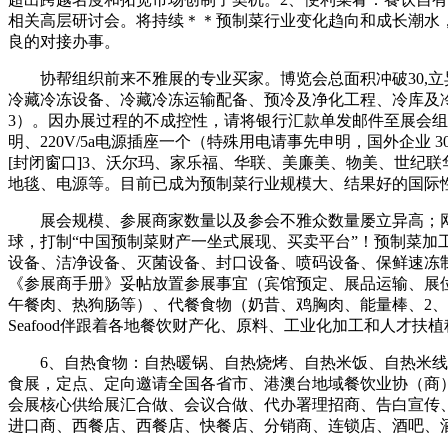
相关高层研讨会。将持续＊＊预制菜行业变化趋向和成长潮水
良的对接办事。
协帮组织前来不雅展的专业买家。博览会总面积冲破30,立异办
冷藏冷冻设备、冷藏冷冻运输配备、预冷及净化工程、冷库及
3）。因办展过程的不成控性，请将银行汇款单发邮件至展会
明、220V/5a电源插座一个（特殊用电请事先申明，国外企业 300
[封闭窗口]3、沃尔玛、家乐福、华联、美廉美、物美、世纪
地毯、电源等。目前已成为预制菜行业规模大、结果好的国际
展会规模、参展商家数量以及参会不雅众数量屡立异高；网坐
球，打制“中国预制菜财产一坐式展现、买卖平台”！预制菜加
设备、洁净设备、灭菌设备、封口设备、喷码设备、保鲜速冻制
《参展商手册》妥帖放置参展事宜（宾馆预定、展品运输、展位拆
午餐肉、热狗肠等）、代餐食物（奶昔、鸡胸肉、能量棒、2、国表里头部预制菜加工出产
Seafood伴跟着各地餐饮财产化、原料、工业化加工和人才扶
6、自热食物：自热暖锅、自热烧烤、自热米饭、自热米线、自
食展，定点、定向邀请全国各省市、港澳台地域餐饮业协（商
会展核心供给展汇合做、会议合做、代办署理招商、告白宣传
进口商、西餐店、西餐店、快餐店、分销商、连锁店、酒吧、