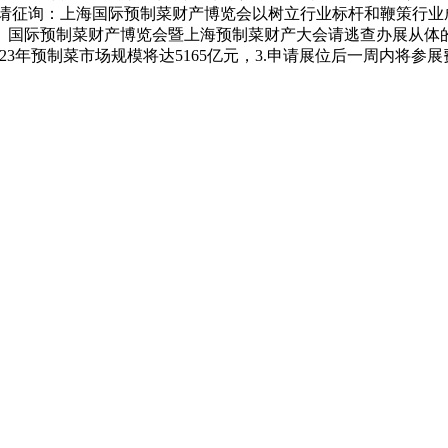
请征询：上海国际预制菜财产博览会以树立行业标杆和鞭策行业成长为标
国（上海）国际预制菜财产博览会暨上海预制菜财产大会请逃查办展从
23年预制菜市场规模将达5165亿元，3.申请展位后一周内将参展