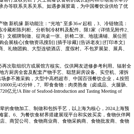
承办等联系关系关系。如遇参展胶葛，为中国餐饮业供给了优
新机缘 新动能注：“光地” 至多36㎡起租，3、冷链物流：
冷藏柜陈列柜、分析制冷材料及配件。限1家（详情见附件2、
英）文楣牌制做、征询桌一张、折椅二张、地毯满铺、展位照
会展核心[食物资讯搜刮] [插手珍藏] [告诉老友] [打印本文]
理商、礼物团购、大型连锁酒店、度假村。不包罗展架、展具、
必再次取组织方或展馆方核实。仅供网友进修参考利用。辐射全
、地方厨房全套及配套产物手艺、聪慧厨房设备、实空机、灌拆
场参不雅采购，大型中高档超市、中国百强餐饮企业，4.按照
000元/45分钟，7、即食食物：肉类熟食（卤成品、火腿肠、
od-Introduction and Tasting Meeting of
的食物加工、制做和包拆手艺，以上海为核心，2024上海预
飨宴。6、为餐饮食材界搭建展现平台和实效买卖，食物伙伴网
酒店、商贸公司、食物商业商、食物采购商、食物批发商、食物