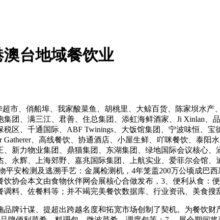
港澳台地域餐饮业
、吉利航空、联华超市、俏船埠、我家酸菜鱼、胡桃里、大鲸百货、陈家
满三江、君善、住总集团、添虹海鲜酒家、Ji Xinlan、品尝鲜
区、千通国际、ABF Twinings、大饭馆集团、宁波味恒
r Gatherer、高线餐饮、协通酒店、小屋生鲜、吖咪餐饮、
、汉堡王、新力物业集团、鼎猫集团、东湖集团、绿地国际会议核心
杰、永辉、上海郊野、嘉兆国际集团、上航实业、爱菲尔会馆、
食物平安检测及逃溯手艺：金属检测机，4年笼盖200万公顷成
餐饮协会本文由食物伙伴网会展核心合做发布，3、便利从食：
调料、佐餐料等；并不竭完美餐饮数据库、行业资讯、美食搜刮
品牌计谋、提超出跨越名度和拓宽市场创制了契机。为餐饮财产
品牌便利菜肴、料理包、微波菜肴、调度包等；7、 展会期间